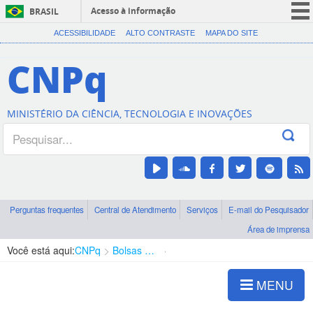
Acesso à informação
BRASIL
CORONAVÍRUS (COVID-19)
ACESSIBILIDADE
ALTO CONTRASTE
MAPA DO SITE
Participe
CNPq
Serviços
Legislação
MINISTÉRIO DA CIÊNCIA, TECNOLOGIA E INOVAÇÕES
Canais
Perguntas frequentes
Central de Atendimento
Serviços
E-mail do Pesquisador
Área de imprensa
Você está aqui:
CNPq
Bolsas e Auxílios Vigentes
Projetos de Pesquisa
MENU