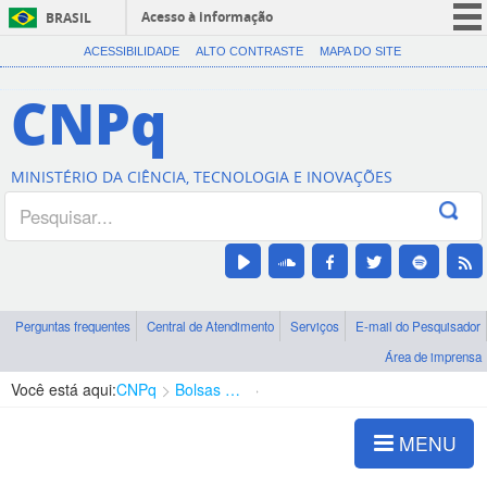
Acesso à informação
BRASIL
CORONAVÍRUS (COVID-19)
ACESSIBILIDADE
ALTO CONTRASTE
MAPA DO SITE
Participe
CNPq
Serviços
Legislação
MINISTÉRIO DA CIÊNCIA, TECNOLOGIA E INOVAÇÕES
Canais
Perguntas frequentes
Central de Atendimento
Serviços
E-mail do Pesquisador
Área de imprensa
Você está aqui:
CNPq
Bolsas e Auxílios Vigentes
Projetos de Pesquisa
MENU