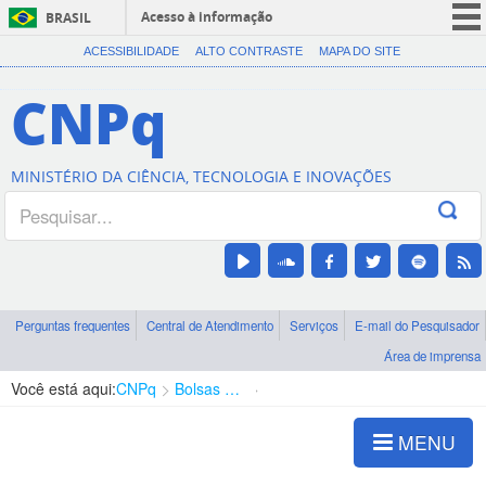
Acesso à informação
BRASIL
CORONAVÍRUS (COVID-19)
ACESSIBILIDADE
ALTO CONTRASTE
MAPA DO SITE
Participe
CNPq
Serviços
Legislação
MINISTÉRIO DA CIÊNCIA, TECNOLOGIA E INOVAÇÕES
Canais
Perguntas frequentes
Central de Atendimento
Serviços
E-mail do Pesquisador
Área de imprensa
Você está aqui:
CNPq
Bolsas e Auxílios Vigentes
Projetos de Pesquisa
MENU