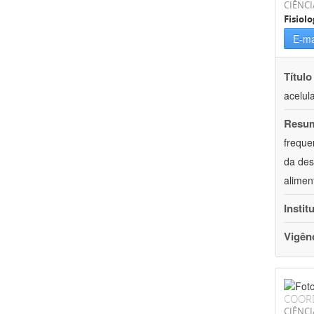
CIÊNCI
Fisiolo
E-ma
Título
acelul
Resu
freque
da des
alimen
Instit
Vigên
COOR
CIÊNCI