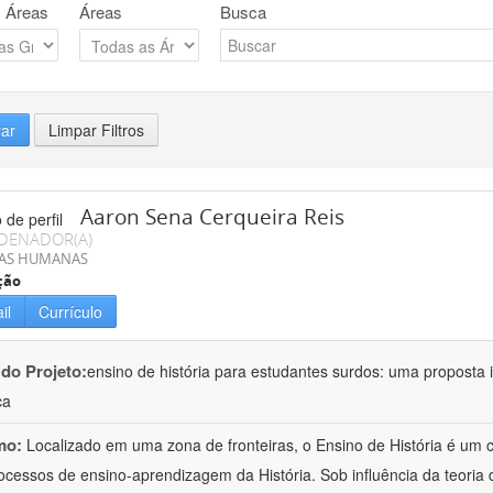
 Áreas
Áreas
Busca
rar
Limpar Filtros
Aaron Sena Cerqueira Reis
DENADOR(A)
IAS HUMANAS
ção
il
Currículo
 do Projeto:
ensino de história para estudantes surdos: uma proposta i
ca
mo:
Localizado em uma zona de fronteiras, o Ensino de História é um
ocessos de ensino-aprendizagem da História. Sob influência da teoria d