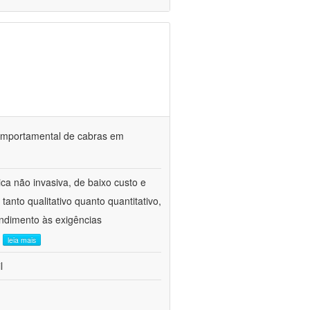
o comportamental de cabras em
ca não invasiva, de baixo custo e
tanto qualitativo quanto quantitativo,
ndimento às exigências
.
leia mais
l