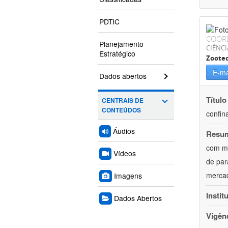
PDTIC
COOR
Planejamento
CIÊNCI
Estratégico
Zoote
E-ma
Dados abertos
Título
CENTRAIS DE
CONTEÚDOS
confin
Áudios
Resu
com mú
Vídeos
de par
mercad
Imagens
Instit
Dados Abertos
Vigên