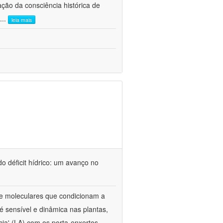
ão da consciência histórica de
...
leia mais
o déficit hídrico: um avanço no
s e moleculares que condicionam a
é sensível e dinâmica nas plantas,
cia' (LA) com os porta-enxertos