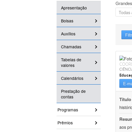
Grandes
Apresentação
Bolsas
Auxílios
Filt
Chamadas
Tabelas de
COOR
valores
CIÊNC
Educa
Calendários
E-ma
Prestação de
contas
Título
históri
Programas
Resu
Prêmios
aos pr