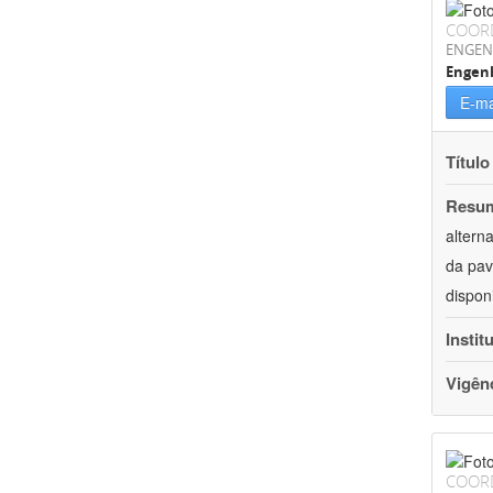
COOR
ENGEN
Engenh
E-ma
Título
Resu
altern
da pav
dispon
Instit
Vigên
COOR