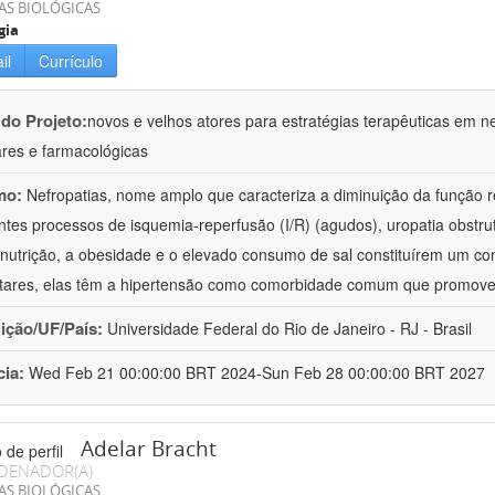
AS BIOLÓGICAS
gia
il
Currículo
 do Projeto:
novos e velhos atores para estratégias terapêuticas em nef
ares e farmacológicas
mo:
Nefropatias, nome amplo que caracteriza a diminuição da função r
ntes processos de isquemia-reperfusão (I/R) (agudos), uropatia obstrut
nutrição, a obesidade e o elevado consumo de sal constituírem um con
tares, elas têm a hipertensão como comorbidade comum que promov
uição/UF/País:
Universidade Federal do Rio de Janeiro - RJ - Brasil
cia:
Wed Feb 21 00:00:00 BRT 2024-Sun Feb 28 00:00:00 BRT 2027
Adelar Bracht
DENADOR(A)
AS BIOLÓGICAS