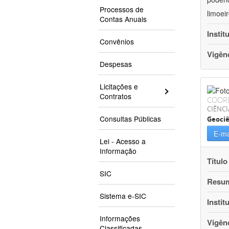
Processos de
limoei
Contas Anuais
Instit
Convênios
Vigên
Despesas
Licitações e
Contratos
COOR
CIÊNCI
Consultas Públicas
Geociê
E-ma
Lei - Acesso a
Informação
Título
SIC
Resu
Sistema e-SIC
Instit
Informações
Vigên
Classificadas