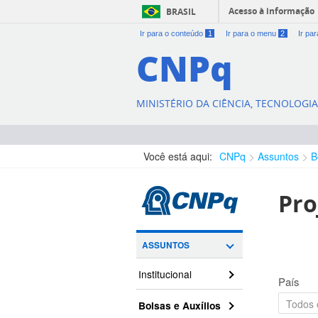
Acesso à informação
BRASIL
Ir para o conteúdo
1
Ir para o menu
2
Ir pa
CNPq
MINISTÉRIO DA CIÊNCIA, TECNOLOGI
Você está aqui:
CNPq
Assuntos
B
Pro
ASSUNTOS
Institucional
País
Bolsas e Auxílios