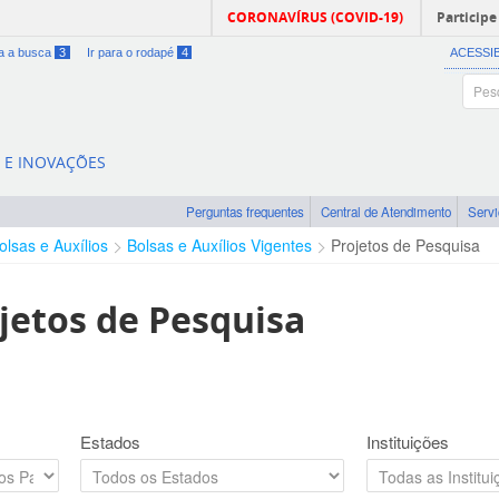
CORONAVÍRUS (COVID-19)
Participe
ra a busca
3
Ir para o rodapé
4
ACESSI
A E INOVAÇÕES
Perguntas frequentes
Central de Atendimento
Serv
olsas e Auxílios
Bolsas e Auxílios Vigentes
Projetos de Pesquisa
jetos de Pesquisa
Estados
Instituições