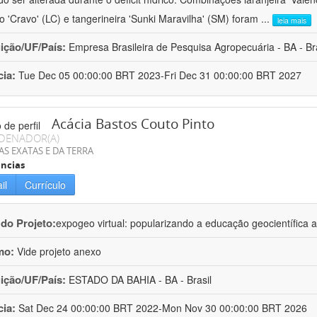
ro 'Cravo' (LC) e tangerineira 'Sunki Maravilha' (SM) foram
...
leia mais
uição/UF/País:
Empresa Brasileira de Pesquisa Agropecuária - BA - Bra
cia:
Tue Dec 05 00:00:00 BRT 2023-Fri Dec 31 00:00:00 BRT 2027
Acácia Bastos Couto Pinto
DENADOR(A)
AS EXATAS E DA TERRA
ncias
il
Currículo
 do Projeto:
expogeo virtual: popularizando a educação geocientífica a
mo:
Vide projeto anexo
uição/UF/País:
ESTADO DA BAHIA - BA - Brasil
cia:
Sat Dec 24 00:00:00 BRT 2022-Mon Nov 30 00:00:00 BRT 2026