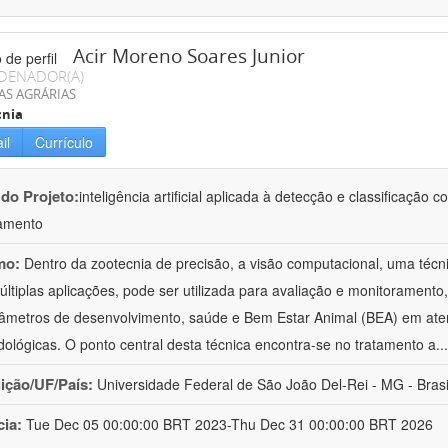
Acir Moreno Soares Junior
DENADOR(A)
AS AGRÁRIAS
cnia
il
Currículo
 do Projeto:
inteligência artificial aplicada à detecção e classificaçã
amento
mo:
Dentro da zootecnia de precisão, a visão computacional, uma técni
ltiplas aplicações, pode ser utilizada para avaliação e monitoramento, 
âmetros de desenvolvimento, saúde e Bem Estar Animal (BEA) em ate
ológicas. O ponto central desta técnica encontra-se no tratamento a
..
uição/UF/País:
Universidade Federal de São João Del-Rei - MG - Brasi
cia:
Tue Dec 05 00:00:00 BRT 2023-Thu Dec 31 00:00:00 BRT 2026