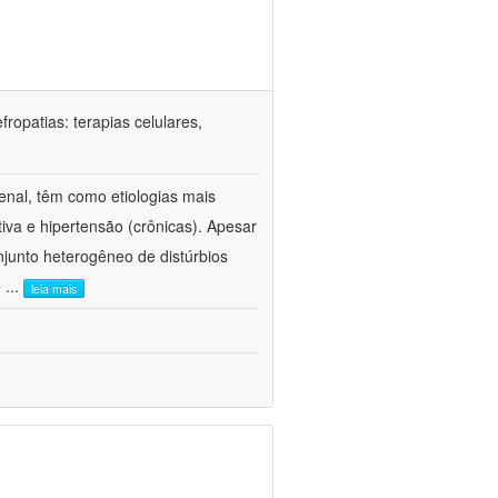
ropatias: terapias celulares,
enal, têm como etiologias mais
iva e hipertensão (crônicas). Apesar
junto heterogêneo de distúrbios
e
...
leia mais