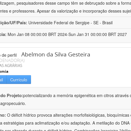
izagem, pesquisadores desse campo têm se debruçado sobre a formaç
ntes e professores. Apesar da valorização e incorporação desses sujei
uição/UF/País:
Universidade Federal de Sergipe - SE - Brasil
cia:
Mon Jan 08 00:00:00 BRT 2024-Sun Jan 31 00:00:00 BRT 2027
Abelmon da Silva Gesteira
DENADOR(A)
AS AGRÁRIAS
omia
il
Currículo
 do Projeto:
potencializando a memória epigenética em citros através d
o agropecuário.
mo:
O déficit hídrico provoca alterações morfofisiológicas, bioquímica
 a estratégias para aclimatização e/ou adaptação. A metilação do DNA 
o ser alterada durante o déficit hídrico. Combinações laranjeira 'Valên