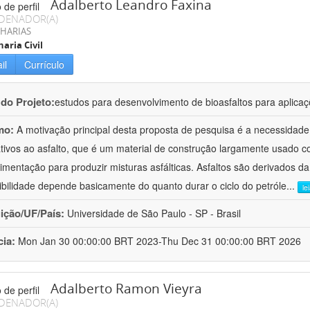
Adalberto Leandro Faxina
DENADOR(A)
HARIAS
aria Civil
il
Currículo
 do Projeto:
estudos para desenvolvimento de bioasfaltos para aplic
mo:
A motivação principal desta proposta de pesquisa é a necessidade
ativos ao asfalto, que é um material de construção largamente usado 
imentação para produzir misturas asfálticas. Asfaltos são derivados da
ibilidade depende basicamente do quanto durar o ciclo do petróle
...
le
uição/UF/País:
Universidade de São Paulo - SP - Brasil
cia:
Mon Jan 30 00:00:00 BRT 2023-Thu Dec 31 00:00:00 BRT 2026
Adalberto Ramon Vieyra
DENADOR(A)