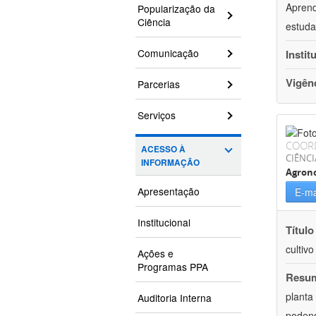
Aprend
Popularização da
Ciência
estuda
Comunicação
Instit
Vigên
Parcerias
Serviços
COOR
ACESSO À
CIÊNCI
INFORMAÇÃO
Agron
Apresentação
E-ma
Institucional
Título
cultiv
Ações e
Programas PPA
Resu
planta
Auditoria Interna
podend