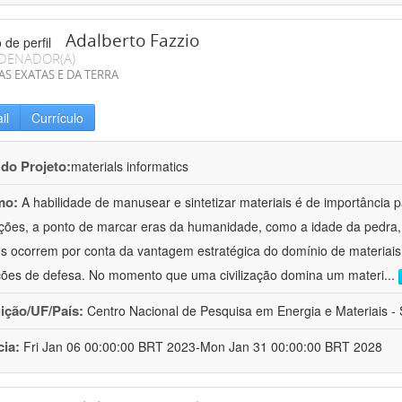
Adalberto Fazzio
DENADOR(A)
AS EXATAS E DA TERRA
il
Currículo
 do Projeto:
materials informatics
mo:
A habilidade de manusear e sintetizar materiais é de importância 
zações, a ponto de marcar eras da humanidade, como a idade da pedra, 
es ocorrem por conta da vantagem estratégica do domínio de materiais,
ções de defesa. No momento que uma civilização domina um materi
...
uição/UF/País:
Centro Nacional de Pesquisa em Energia e Materiais - S
cia:
Fri Jan 06 00:00:00 BRT 2023-Mon Jan 31 00:00:00 BRT 2028