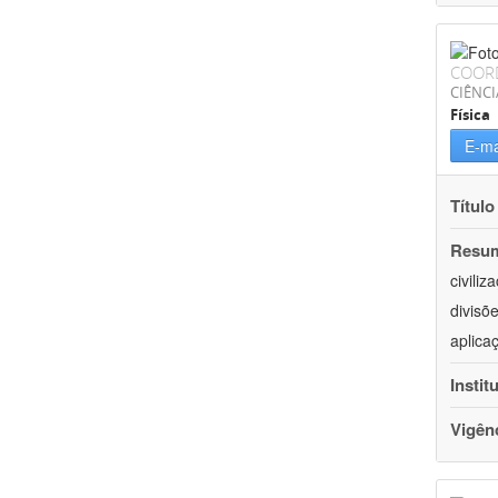
COOR
CIÊNCI
Física
E-ma
Título
Resu
civili
divisõ
aplica
Instit
Vigên