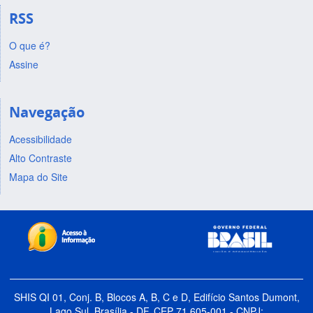
RSS
O que é?
Assine
Navegação
Acessibilidade
Alto Contraste
Mapa do Site
SHIS QI 01, Conj. B, Blocos A, B, C e D, Edifício Santos Dumont,
Lago Sul, Brasília - DF, CEP 71.605-001 - CNPJ: