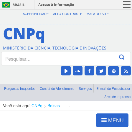
Acesso à informação
BRASIL
CORONAVÍRUS (COVID-19)
ACESSIBILIDADE
ALTO CONTRASTE
MAPA DO SITE
Participe
CNPq
Serviços
Legislação
MINISTÉRIO DA CIÊNCIA, TECNOLOGIA E INOVAÇÕES
Canais
Perguntas frequentes
Central de Atendimento
Serviços
E-mail do Pesquisador
Área de imprensa
Você está aqui:
CNPq
Bolsas e Auxílios Vigentes
Projetos de Pesquisa
MENU