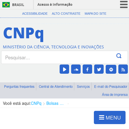
Acesso à informação
BRASIL
CORONAVÍRUS (COVID-19)
ACESSIBILIDADE
ALTO CONTRASTE
MAPA DO SITE
Participe
CNPq
Serviços
Legislação
MINISTÉRIO DA CIÊNCIA, TECNOLOGIA E INOVAÇÕES
Canais
Perguntas frequentes
Central de Atendimento
Serviços
E-mail do Pesquisador
Área de imprensa
Você está aqui:
CNPq
Bolsas e Auxílios Vigentes
Projetos de Pesquisa
MENU