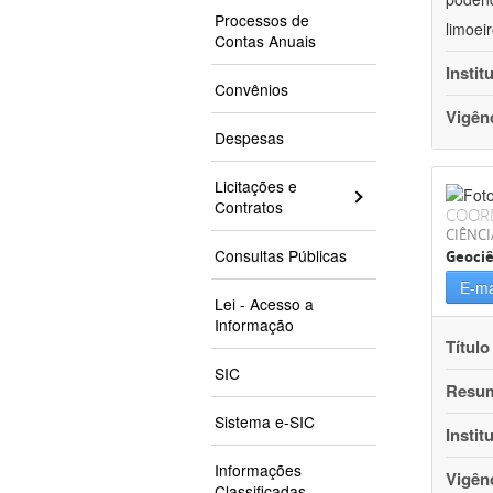
Processos de
limoei
Contas Anuais
Instit
Convênios
Vigên
Despesas
Licitações e
Contratos
COOR
CIÊNCI
Consultas Públicas
Geociê
E-ma
Lei - Acesso a
Informação
Título
SIC
Resu
Sistema e-SIC
Instit
Informações
Vigên
Classificadas