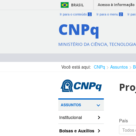
Acesso à informação
BRASIL
Ir para o conteúdo
1
Ir para o menu
2
Ir pa
CNPq
MINISTÉRIO DA CIÊNCIA, TECNOLOGI
Você está aqui:
CNPq
Assuntos
B
Pro
ASSUNTOS
Institucional
País
Bolsas e Auxílios