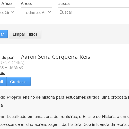
 Áreas
Áreas
Busca
rar
Limpar Filtros
Aaron Sena Cerqueira Reis
DENADOR(A)
IAS HUMANAS
ção
il
Currículo
 do Projeto:
ensino de história para estudantes surdos: uma proposta i
ca
mo:
Localizado em uma zona de fronteiras, o Ensino de História é um
ocessos de ensino-aprendizagem da História. Sob influência da teoria d