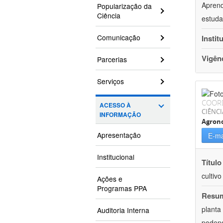
Aprend
Popularização da
Ciência
estuda
Comunicação
Instit
Vigên
Parcerias
Serviços
COOR
ACESSO À
CIÊNCI
INFORMAÇÃO
Agron
Apresentação
E-ma
Institucional
Título
cultiv
Ações e
Programas PPA
Resu
planta
Auditoria Interna
podend