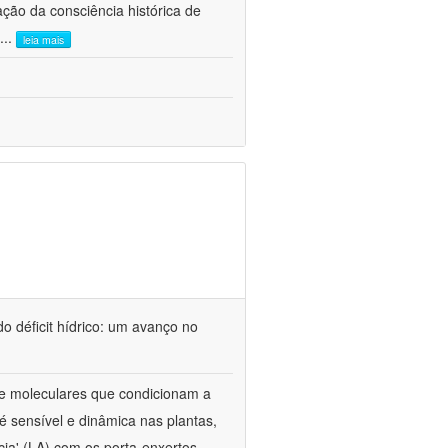
ão da consciência histórica de
...
leia mais
o déficit hídrico: um avanço no
s e moleculares que condicionam a
é sensível e dinâmica nas plantas,
cia' (LA) com os porta-enxertos