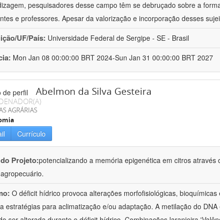
izagem, pesquisadores desse campo têm se debruçado sobre a formaç
ntes e professores. Apesar da valorização e incorporação desses sujei
uição/UF/País:
Universidade Federal de Sergipe - SE - Brasil
cia:
Mon Jan 08 00:00:00 BRT 2024-Sun Jan 31 00:00:00 BRT 2027
Abelmon da Silva Gesteira
DENADOR(A)
AS AGRÁRIAS
omia
il
Currículo
 do Projeto:
potencializando a memória epigenética em citros através d
o agropecuário.
mo:
O déficit hídrico provoca alterações morfofisiológicas, bioquímica
 a estratégias para aclimatização e/ou adaptação. A metilação do DNA 
o ser alterada durante o déficit hídrico. Combinações laranjeira 'Valên