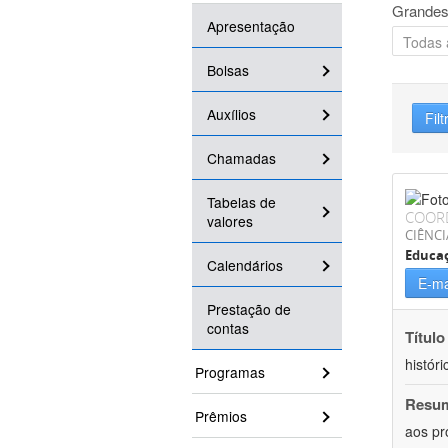
Grandes
Apresentação
Bolsas
Auxílios
Filt
Chamadas
Tabelas de
COOR
valores
CIÊNC
Educa
Calendários
E-ma
Prestação de
contas
Título
históri
Programas
Resu
Prêmios
aos pr