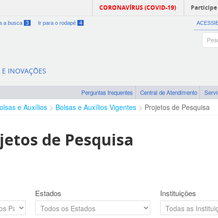
CORONAVÍRUS (COVID-19)
Participe
ra a busca
3
Ir para o rodapé
4
ACESSI
A E INOVAÇÕES
Perguntas frequentes
Central de Atendimento
Serv
olsas e Auxílios
Bolsas e Auxílios Vigentes
Projetos de Pesquisa
jetos de Pesquisa
Estados
Instituições