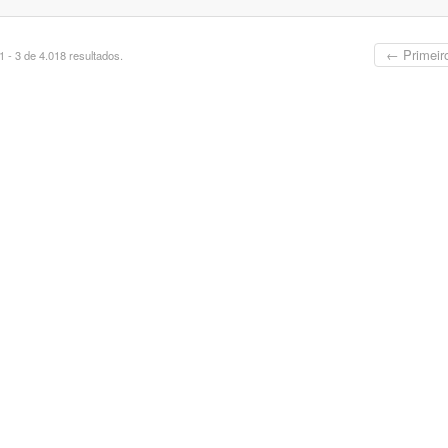
← Primeir
 - 3 de 4.018 resultados.