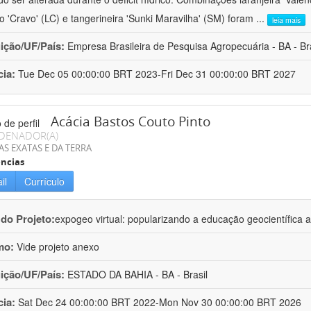
ro 'Cravo' (LC) e tangerineira 'Sunki Maravilha' (SM) foram
...
leia mais
uição/UF/País:
Empresa Brasileira de Pesquisa Agropecuária - BA - Bra
cia:
Tue Dec 05 00:00:00 BRT 2023-Fri Dec 31 00:00:00 BRT 2027
Acácia Bastos Couto Pinto
DENADOR(A)
AS EXATAS E DA TERRA
ncias
il
Currículo
 do Projeto:
expogeo virtual: popularizando a educação geocientífica a
mo:
Vide projeto anexo
uição/UF/País:
ESTADO DA BAHIA - BA - Brasil
cia:
Sat Dec 24 00:00:00 BRT 2022-Mon Nov 30 00:00:00 BRT 2026