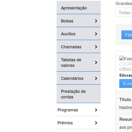
Grandes
Apresentação
Bolsas
Auxílios
Filt
Chamadas
Tabelas de
COOR
valores
CIÊNC
Educa
Calendários
E-ma
Prestação de
contas
Título
históri
Programas
Resu
Prêmios
aos pr