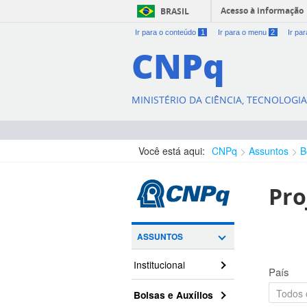
Acesso à informação
BRASIL
Ir para o conteúdo
1
Ir para o menu
2
Ir pa
CNPq
MINISTÉRIO DA CIÊNCIA, TECNOLOGI
Você está aqui:
CNPq
Assuntos
B
Pro
ASSUNTOS
Institucional
País
Bolsas e Auxílios