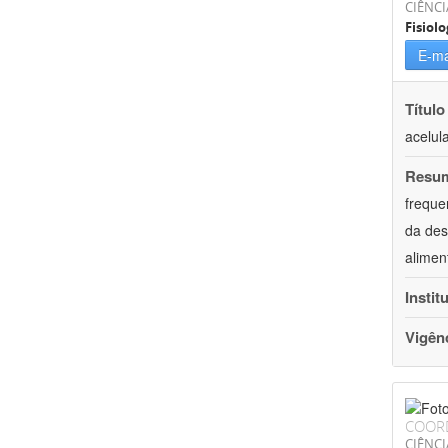
CIÊNCI
Fisiolo
E-ma
Título
acelul
Resu
freque
da des
alimen
Instit
Vigên
COOR
CIÊNCI