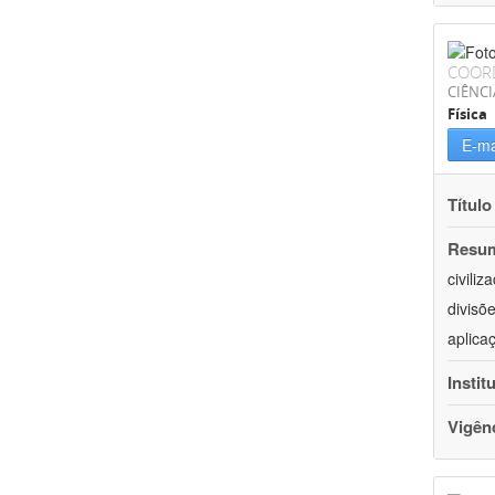
COOR
CIÊNCI
Física
E-ma
Título
Resu
civili
divisõ
aplica
Instit
Vigên