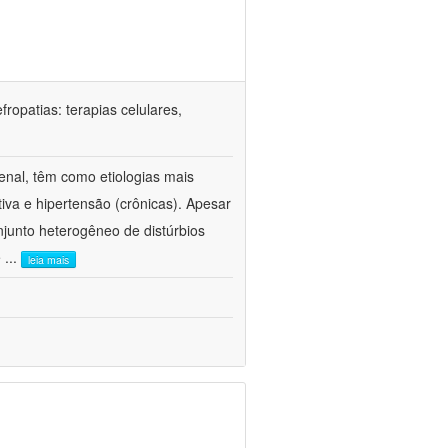
ropatias: terapias celulares,
enal, têm como etiologias mais
iva e hipertensão (crônicas). Apesar
junto heterogêneo de distúrbios
e
...
leia mais