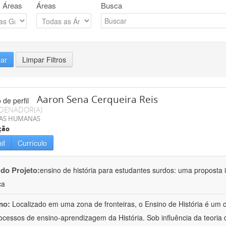
 Áreas
Áreas
Busca
rar
Limpar Filtros
Aaron Sena Cerqueira Reis
DENADOR(A)
IAS HUMANAS
ção
il
Currículo
 do Projeto:
ensino de história para estudantes surdos: uma proposta i
ca
mo:
Localizado em uma zona de fronteiras, o Ensino de História é um
ocessos de ensino-aprendizagem da História. Sob influência da teoria d