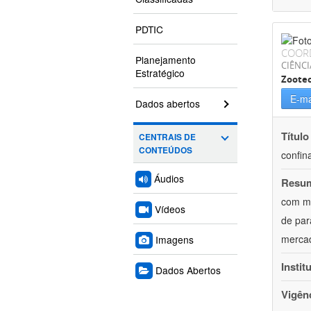
PDTIC
COOR
Planejamento
CIÊNCI
Estratégico
Zoote
E-ma
Dados abertos
Título
CENTRAIS DE
CONTEÚDOS
confin
Áudios
Resu
com mú
Vídeos
de par
mercad
Imagens
Instit
Dados Abertos
Vigên