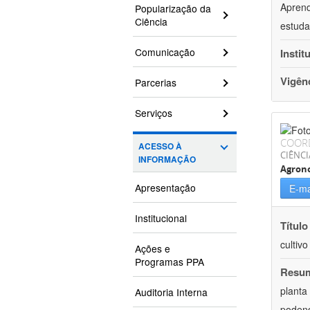
Aprend
Popularização da
Ciência
estuda
Comunicação
Instit
Vigên
Parcerias
Serviços
COOR
ACESSO À
CIÊNCI
INFORMAÇÃO
Agron
Apresentação
E-ma
Institucional
Título
cultiv
Ações e
Programas PPA
Resu
planta
Auditoria Interna
podend