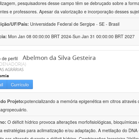
izagem, pesquisadores desse campo têm se debruçado sobre a formaç
ntes e professores. Apesar da valorização e incorporação desses sujei
uição/UF/País:
Universidade Federal de Sergipe - SE - Brasil
cia:
Mon Jan 08 00:00:00 BRT 2024-Sun Jan 31 00:00:00 BRT 2027
Abelmon da Silva Gesteira
DENADOR(A)
AS AGRÁRIAS
omia
il
Currículo
 do Projeto:
potencializando a memória epigenética em citros através d
o agropecuário.
mo:
O déficit hídrico provoca alterações morfofisiológicas, bioquímica
 a estratégias para aclimatização e/ou adaptação. A metilação do DNA 
o ser alterada durante o déficit hídrico. Combinações laranjeira 'Valên