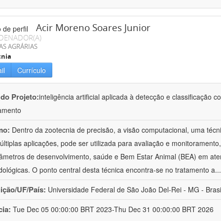
Acir Moreno Soares Junior
DENADOR(A)
AS AGRÁRIAS
cnia
il
Currículo
 do Projeto:
inteligência artificial aplicada à detecção e classificaçã
amento
mo:
Dentro da zootecnia de precisão, a visão computacional, uma técni
ltiplas aplicações, pode ser utilizada para avaliação e monitoramento, 
âmetros de desenvolvimento, saúde e Bem Estar Animal (BEA) em ate
ológicas. O ponto central desta técnica encontra-se no tratamento a
..
uição/UF/País:
Universidade Federal de São João Del-Rei - MG - Brasi
cia:
Tue Dec 05 00:00:00 BRT 2023-Thu Dec 31 00:00:00 BRT 2026