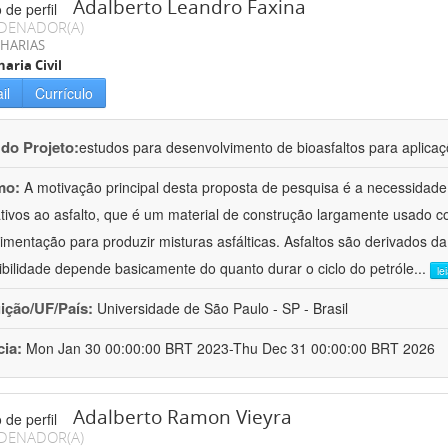
Adalberto Leandro Faxina
DENADOR(A)
HARIAS
aria Civil
il
Currículo
 do Projeto:
estudos para desenvolvimento de bioasfaltos para aplic
mo:
A motivação principal desta proposta de pesquisa é a necessidade
ativos ao asfalto, que é um material de construção largamente usado 
imentação para produzir misturas asfálticas. Asfaltos são derivados da
ibilidade depende basicamente do quanto durar o ciclo do petróle
...
le
uição/UF/País:
Universidade de São Paulo - SP - Brasil
cia:
Mon Jan 30 00:00:00 BRT 2023-Thu Dec 31 00:00:00 BRT 2026
Adalberto Ramon Vieyra
DENADOR(A)