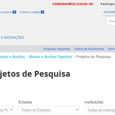
CORONAVÍRUS (COVID-19)
Participe
ra a busca
3
Ir para o rodapé
4
ACESSI
A E INOVAÇÕES
Perguntas frequentes
Central de Atendimento
Serv
olsas e Auxílios
Bolsas e Auxílios Vigentes
Projetos de Pesquisa
jetos de Pesquisa
Estados
Instituições