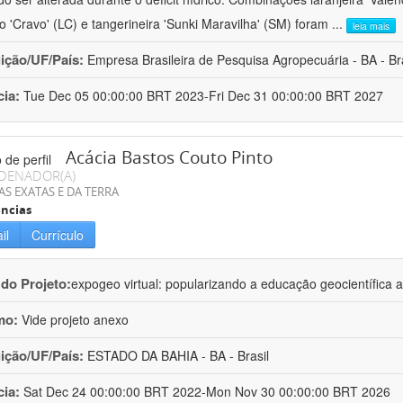
ro 'Cravo' (LC) e tangerineira 'Sunki Maravilha' (SM) foram
...
leia mais
uição/UF/País:
Empresa Brasileira de Pesquisa Agropecuária - BA - Bra
cia:
Tue Dec 05 00:00:00 BRT 2023-Fri Dec 31 00:00:00 BRT 2027
Acácia Bastos Couto Pinto
DENADOR(A)
AS EXATAS E DA TERRA
ncias
il
Currículo
 do Projeto:
expogeo virtual: popularizando a educação geocientífica a
mo:
Vide projeto anexo
uição/UF/País:
ESTADO DA BAHIA - BA - Brasil
cia:
Sat Dec 24 00:00:00 BRT 2022-Mon Nov 30 00:00:00 BRT 2026