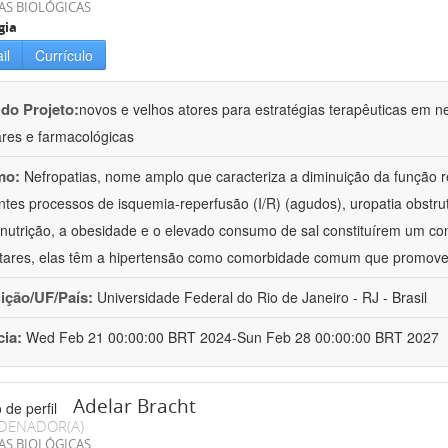
AS BIOLÓGICAS
gia
il
Currículo
 do Projeto:
novos e velhos atores para estratégias terapêuticas em nef
ares e farmacológicas
mo:
Nefropatias, nome amplo que caracteriza a diminuição da função r
ntes processos de isquemia-reperfusão (I/R) (agudos), uropatia obstrut
nutrição, a obesidade e o elevado consumo de sal constituírem um con
tares, elas têm a hipertensão como comorbidade comum que promov
uição/UF/País:
Universidade Federal do Rio de Janeiro - RJ - Brasil
cia:
Wed Feb 21 00:00:00 BRT 2024-Sun Feb 28 00:00:00 BRT 2027
Adelar Bracht
DENADOR(A)
AS BIOLÓGICAS