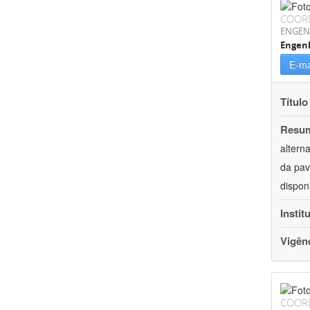
COOR
ENGEN
Engenh
E-ma
Título
Resu
altern
da pav
dispon
Instit
Vigên
COOR