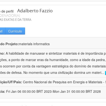
Adalberto Fazzio
DENADOR(A)
AS EXATAS E DA TERRA
il
Currículo
 do Projeto:
materials informatics
mo:
A habilidade de manusear e sintetizar materiais é de importância 
zações, a ponto de marcar eras da humanidade, como a idade da pedra, 
es ocorrem por conta da vantagem estratégica do domínio de materiais,
ções de defesa. No momento que uma civilização domina um materi
...
uição/UF/País:
Centro Nacional de Pesquisa em Energia e Materiais - S
cia:
Fri Jan 06 00:00:00 BRT 2023-Mon Jan 31 00:00:00 BRT 2028