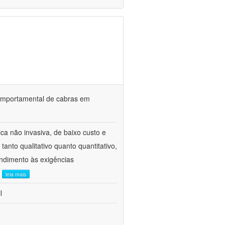
o comportamental de cabras em
ca não invasiva, de baixo custo e
tanto qualitativo quanto quantitativo,
ndimento às exigências
.
leia mais
l