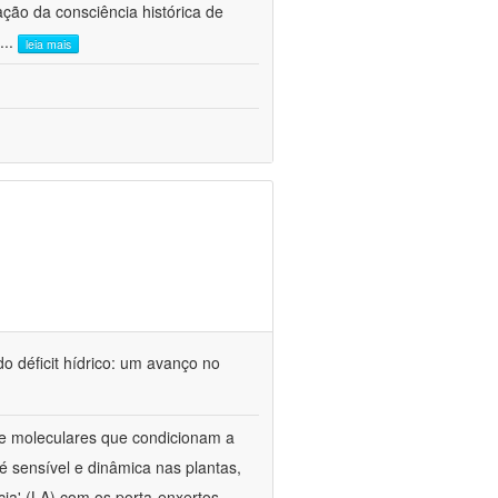
ão da consciência histórica de
...
leia mais
o déficit hídrico: um avanço no
s e moleculares que condicionam a
é sensível e dinâmica nas plantas,
cia' (LA) com os porta-enxertos