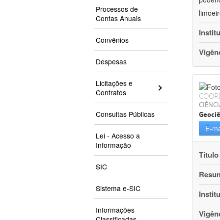
Processos de
limoei
Contas Anuais
Instit
Convênios
Vigên
Despesas
Licitações e
Contratos
COOR
CIÊNCI
Consultas Públicas
Geociê
E-ma
Lei - Acesso a
Informação
Título
SIC
Resu
Sistema e-SIC
Instit
Informações
Vigên
Classificadas