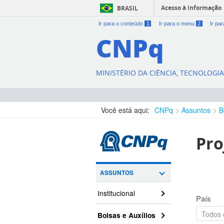
Acesso à informação
BRASIL
Ir para o conteúdo
1
Ir para o menu
2
Ir pa
CNPq
MINISTÉRIO DA CIÊNCIA, TECNOLOGI
Você está aqui:
CNPq
Assuntos
B
Pro
ASSUNTOS
Institucional
País
Bolsas e Auxílios