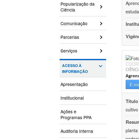
Aprend
Popularização da
Ciência
estuda
Comunicação
Instit
Vigên
Parcerias
Serviços
COOR
ACESSO À
CIÊNCI
INFORMAÇÃO
Agron
Apresentação
E-ma
Institucional
Título
cultiv
Ações e
Programas PPA
Resu
planta
Auditoria Interna
podend