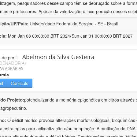
izagem, pesquisadores desse campo têm se debruçado sobre a formaç
ntes e professores. Apesar da valorização e incorporação desses sujei
uição/UF/País:
Universidade Federal de Sergipe - SE - Brasil
cia:
Mon Jan 08 00:00:00 BRT 2024-Sun Jan 31 00:00:00 BRT 2027
Abelmon da Silva Gesteira
DENADOR(A)
AS AGRÁRIAS
omia
il
Currículo
 do Projeto:
potencializando a memória epigenética em citros através d
o agropecuário.
mo:
O déficit hídrico provoca alterações morfofisiológicas, bioquímica
 a estratégias para aclimatização e/ou adaptação. A metilação do DNA 
o ser alterada durante o déficit hídrico. Combinações laranjeira 'Valên