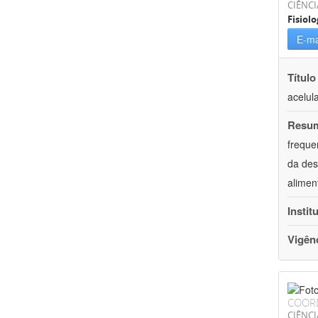
CIÊNCI
Fisiolo
E-ma
Título
acelul
Resu
freque
da des
alimen
Instit
Vigên
COOR
CIÊNCI