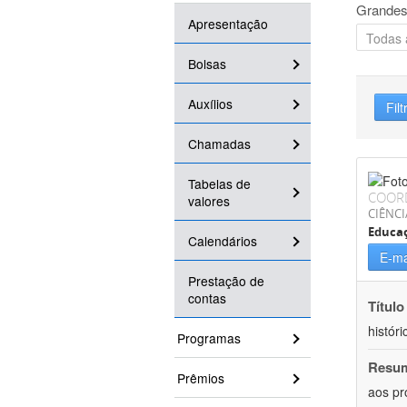
Grandes
Apresentação
Bolsas
Auxílios
Filt
Chamadas
Tabelas de
COOR
valores
CIÊNC
Educa
Calendários
E-ma
Prestação de
contas
Título
históri
Programas
Resu
Prêmios
aos pr