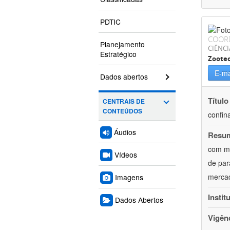
PDTIC
COOR
Planejamento
CIÊNCI
Estratégico
Zoote
E-ma
Dados abertos
Título
CENTRAIS DE
CONTEÚDOS
confin
Áudios
Resu
com mú
Vídeos
de par
mercad
Imagens
Instit
Dados Abertos
Vigên