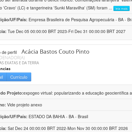
ro 'Cravo' (LC) e tangerineira 'Sunki Maravilha' (SM) foram
...
leia mais
uição/UF/País:
Empresa Brasileira de Pesquisa Agropecuária - BA - Bra
cia:
Tue Dec 05 00:00:00 BRT 2023-Fri Dec 31 00:00:00 BRT 2027
Acácia Bastos Couto Pinto
DENADOR(A)
AS EXATAS E DA TERRA
ncias
il
Currículo
 do Projeto:
expogeo virtual: popularizando a educação geocientífica a
mo:
Vide projeto anexo
uição/UF/País:
ESTADO DA BAHIA - BA - Brasil
cia:
Sat Dec 24 00:00:00 BRT 2022-Mon Nov 30 00:00:00 BRT 2026