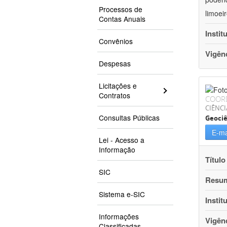
Processos de
limoei
Contas Anuais
Instit
Convênios
Vigên
Despesas
Licitações e
Contratos
COOR
CIÊNCI
Consultas Públicas
Geociê
E-ma
Lei - Acesso a
Informação
Título
SIC
Resu
Sistema e-SIC
Instit
Informações
Vigên
Classificadas