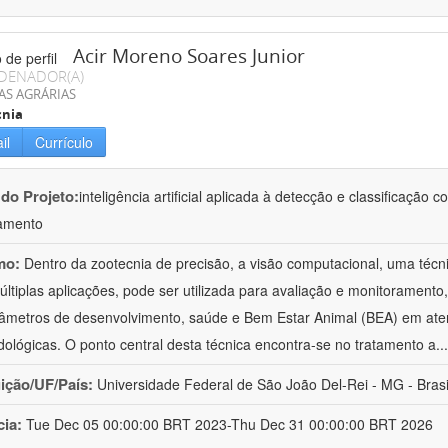
Acir Moreno Soares Junior
DENADOR(A)
AS AGRÁRIAS
cnia
il
Currículo
 do Projeto:
inteligência artificial aplicada à detecção e classificaçã
amento
mo:
Dentro da zootecnia de precisão, a visão computacional, uma técni
ltiplas aplicações, pode ser utilizada para avaliação e monitoramento, 
âmetros de desenvolvimento, saúde e Bem Estar Animal (BEA) em ate
ológicas. O ponto central desta técnica encontra-se no tratamento a
..
uição/UF/País:
Universidade Federal de São João Del-Rei - MG - Brasi
cia:
Tue Dec 05 00:00:00 BRT 2023-Thu Dec 31 00:00:00 BRT 2026