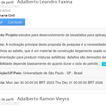
Adalberto Leandro Faxina
DENADOR(A)
HARIAS
aria Civil
il
Currículo
 do Projeto:
estudos para desenvolvimento de bioasfaltos para aplic
mo:
A motivação principal desta proposta de pesquisa é a necessidade
ativos ao asfalto, que é um material de construção largamente usado 
imentação para produzir misturas asfálticas. Asfaltos são derivados da
ibilidade depende basicamente do quanto durar o ciclo do petróle
...
le
uição/UF/País:
Universidade de São Paulo - SP - Brasil
cia:
Mon Jan 30 00:00:00 BRT 2023-Thu Dec 31 00:00:00 BRT 2026
Adalberto Ramon Vieyra
DENADOR(A)