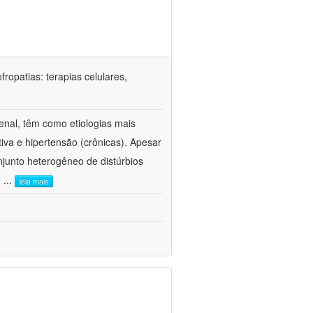
ropatias: terapias celulares,
enal, têm como etiologias mais
iva e hipertensão (crônicas). Apesar
junto heterogêneo de distúrbios
e
...
leia mais