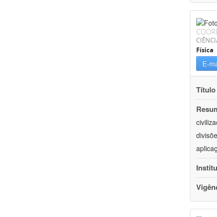
COOR
CIÊNCI
Física
E-ma
Título
Resu
civili
divisõ
aplica
Instit
Vigên