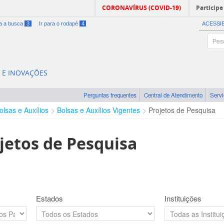
CORONAVÍRUS (COVID-19)
Participe
ra a busca
3
Ir para o rodapé
4
ACESSI
A E INOVAÇÕES
Perguntas frequentes
Central de Atendimento
Serv
olsas e Auxílios
Bolsas e Auxílios Vigentes
Projetos de Pesquisa
jetos de Pesquisa
Estados
Instituições