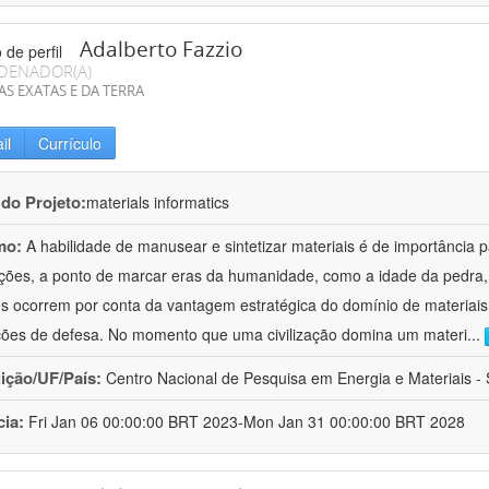
Adalberto Fazzio
DENADOR(A)
AS EXATAS E DA TERRA
il
Currículo
 do Projeto:
materials informatics
mo:
A habilidade de manusear e sintetizar materiais é de importância 
zações, a ponto de marcar eras da humanidade, como a idade da pedra, 
es ocorrem por conta da vantagem estratégica do domínio de materiais,
ções de defesa. No momento que uma civilização domina um materi
...
uição/UF/País:
Centro Nacional de Pesquisa em Energia e Materiais - S
cia:
Fri Jan 06 00:00:00 BRT 2023-Mon Jan 31 00:00:00 BRT 2028