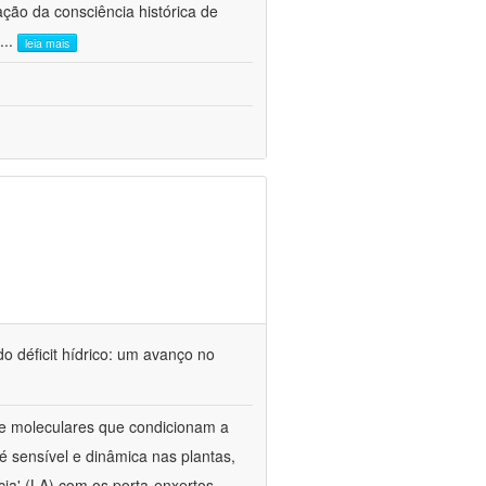
ão da consciência histórica de
...
leia mais
o déficit hídrico: um avanço no
s e moleculares que condicionam a
é sensível e dinâmica nas plantas,
cia' (LA) com os porta-enxertos