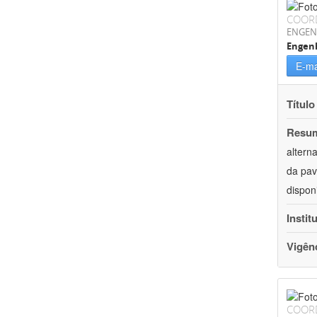
COOR
ENGEN
Engenh
E-ma
Título
Resu
altern
da pav
dispon
Instit
Vigên
COOR