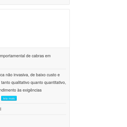
o comportamental de cabras em
ca não invasiva, de baixo custo e
tanto qualitativo quanto quantitativo,
ndimento às exigências
.
leia mais
l