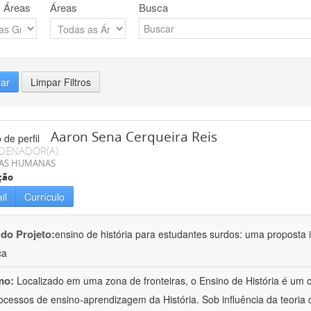
 Áreas
Áreas
Busca
rar
Limpar Filtros
Aaron Sena Cerqueira Reis
DENADOR(A)
IAS HUMANAS
ção
il
Currículo
 do Projeto:
ensino de história para estudantes surdos: uma proposta i
ca
mo:
Localizado em uma zona de fronteiras, o Ensino de História é um
ocessos de ensino-aprendizagem da História. Sob influência da teoria d