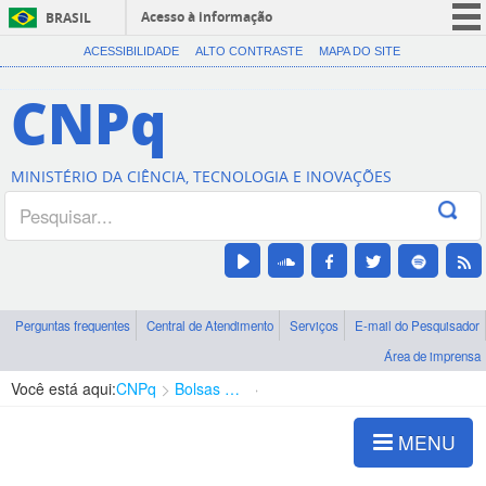
Acesso à informação
BRASIL
CORONAVÍRUS (COVID-19)
ACESSIBILIDADE
ALTO CONTRASTE
MAPA DO SITE
Participe
CNPq
Serviços
Legislação
MINISTÉRIO DA CIÊNCIA, TECNOLOGIA E INOVAÇÕES
Canais
Perguntas frequentes
Central de Atendimento
Serviços
E-mail do Pesquisador
Área de imprensa
Você está aqui:
CNPq
Bolsas e Auxílios Vigentes
Projetos de Pesquisa
MENU