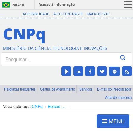
Acesso à informação
BRASIL
CORONAVÍRUS (COVID-19)
ACESSIBILIDADE
ALTO CONTRASTE
MAPA DO SITE
Participe
CNPq
Serviços
Legislação
MINISTÉRIO DA CIÊNCIA, TECNOLOGIA E INOVAÇÕES
Canais
Perguntas frequentes
Central de Atendimento
Serviços
E-mail do Pesquisador
Área de imprensa
Você está aqui:
CNPq
Bolsas e Auxílios Vigentes
Projetos de Pesquisa
MENU