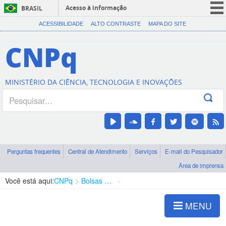
Acesso à informação
BRASIL
CORONAVÍRUS (COVID-19)
ACESSIBILIDADE
ALTO CONTRASTE
MAPA DO SITE
Participe
CNPq
Serviços
Legislação
MINISTÉRIO DA CIÊNCIA, TECNOLOGIA E INOVAÇÕES
Canais
Perguntas frequentes
Central de Atendimento
Serviços
E-mail do Pesquisador
Área de imprensa
Você está aqui:
CNPq
Bolsas e Auxílios Vigentes
Projetos de Pesquisa
MENU