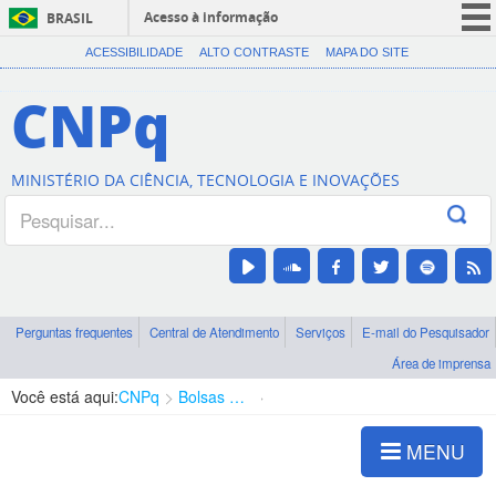
Acesso à informação
BRASIL
CORONAVÍRUS (COVID-19)
ACESSIBILIDADE
ALTO CONTRASTE
MAPA DO SITE
Participe
CNPq
Serviços
Legislação
MINISTÉRIO DA CIÊNCIA, TECNOLOGIA E INOVAÇÕES
Canais
Perguntas frequentes
Central de Atendimento
Serviços
E-mail do Pesquisador
Área de imprensa
Você está aqui:
CNPq
Bolsas e Auxílios Vigentes
Projetos de Pesquisa
MENU