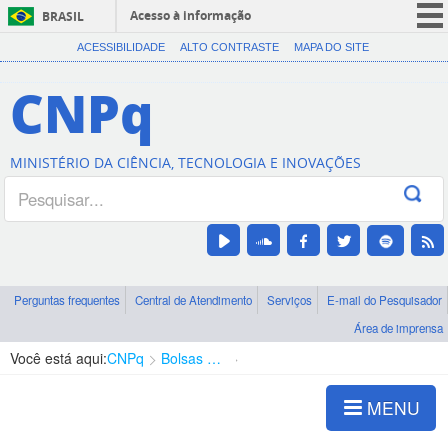
Acesso à informação
BRASIL
CORONAVÍRUS (COVID-19)
ACESSIBILIDADE
ALTO CONTRASTE
MAPA DO SITE
Participe
CNPq
Serviços
Legislação
MINISTÉRIO DA CIÊNCIA, TECNOLOGIA E INOVAÇÕES
Canais
Perguntas frequentes
Central de Atendimento
Serviços
E-mail do Pesquisador
Área de imprensa
Você está aqui:
CNPq
Bolsas e Auxílios Vigentes
Projetos de Pesquisa
MENU