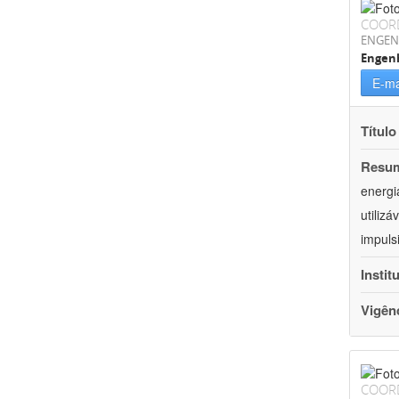
COOR
ENGEN
Engenh
E-ma
Título
Resu
energi
utiliz
impuls
Instit
Vigên
COOR