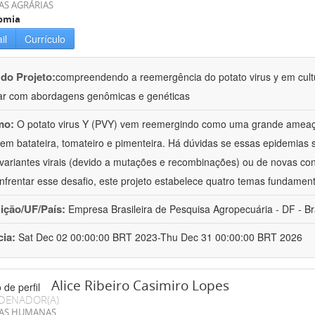
AS AGRÁRIAS
omia
il
Currículo
 do Projeto:
compreendendo a reemergência do potato virus y em cul
r com abordagens genômicas e genéticas
mo:
O potato virus Y (PVY) vem reemergindo como uma grande ameaça
 em batateira, tomateiro e pimenteira. Há dúvidas se essas epidemias 
variantes virais (devido a mutações e recombinações) ou de novas con
nfrentar esse desafio, este projeto estabelece quatro temas fundament
uição/UF/País:
Empresa Brasileira de Pesquisa Agropecuária - DF - Br
cia:
Sat Dec 02 00:00:00 BRT 2023-Thu Dec 31 00:00:00 BRT 2026
Alice Ribeiro Casimiro Lopes
DENADOR(A)
IAS HUMANAS