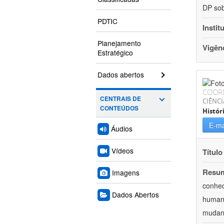
DP sob
PDTIC
Instit
Planejamento
Vigên
Estratégico
Dados abertos
COOR
CENTRAIS DE
CIÊNC
CONTEÚDOS
Histór
E-ma
Áudios
Vídeos
Título
Resu
Imagens
conhec
Dados Abertos
humani
mudanç