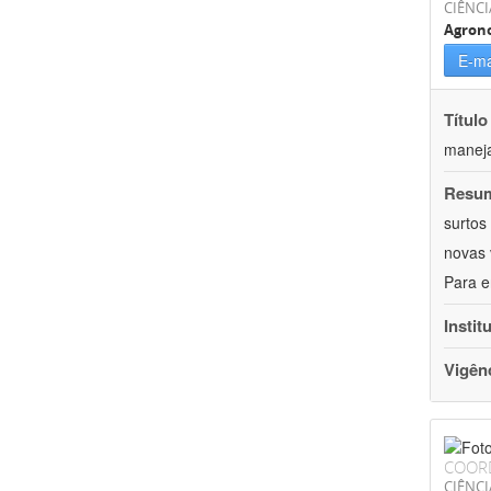
CIÊNCI
Agron
E-ma
Título
maneja
Resu
surtos
novas 
Para e
Instit
Vigên
COOR
CIÊNC