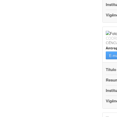
Instit
Vigên
COOR
CIÊNC
Antrop
E-ma
Título
Resu
Instit
Vigên