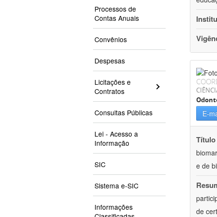
Processos de
Contas Anuais
Instit
Vigên
Convênios
Despesas
COOR
Licitações e
CIÊNCI
Contratos
Odont
Consultas Públicas
E-ma
Lei - Acesso a
Título
Informação
biomar
SIC
e de b
Resu
Sistema e-SIC
partic
Informações
de cer
Classificadas