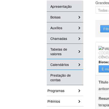
Grandes
Apresentação
Bolsas
Auxílios
Filt
Chamadas
Tabelas de
COOR
valores
CIÊNCI
Biotec
Calendários
E-ma
Prestação de
contas
Título
antico
Programas
Resu
Prêmios
terapi