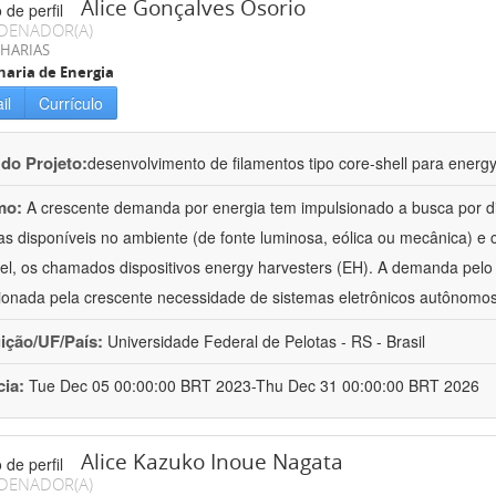
Alice Gonçalves Osorio
DENADOR(A)
HARIAS
aria de Energia
il
Currículo
 do Projeto:
desenvolvimento de filamentos tipo core-shell para energy
mo:
A crescente demanda por energia tem impulsionado a busca por di
as disponíveis no ambiente (de fonte luminosa, eólica ou mecânica) e c
ável, os chamados dispositivos energy harvesters (EH). A demanda pel
ionada pela crescente necessidade de sistemas eletrônicos autônomos
uição/UF/País:
Universidade Federal de Pelotas - RS - Brasil
cia:
Tue Dec 05 00:00:00 BRT 2023-Thu Dec 31 00:00:00 BRT 2026
Alice Kazuko Inoue Nagata
DENADOR(A)