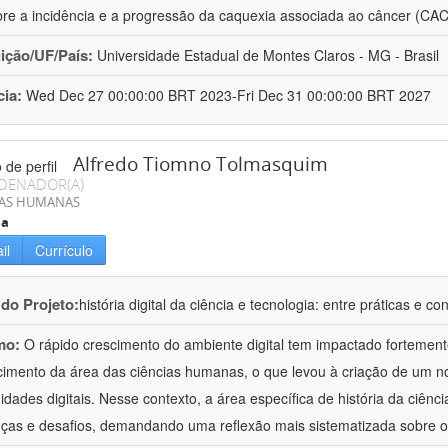
re a incidência e a progressão da caquexia associada ao câncer (CA
uição/UF/País:
Universidade Estadual de Montes Claros - MG - Brasil
cia:
Wed Dec 27 00:00:00 BRT 2023-Fri Dec 31 00:00:00 BRT 2027
Alfredo Tiomno Tolmasquim
DENADOR(A)
IAS HUMANAS
ia
il
Currículo
 do Projeto:
história digital da ciência e tecnologia: entre práticas e co
mo:
O rápido crescimento do ambiente digital tem impactado fortemen
imento da área das ciências humanas, o que levou à criação de um n
dades digitais. Nesse contexto, a área específica de história da ciênc
as e desafios, demandando uma reflexão mais sistematizada sobre 