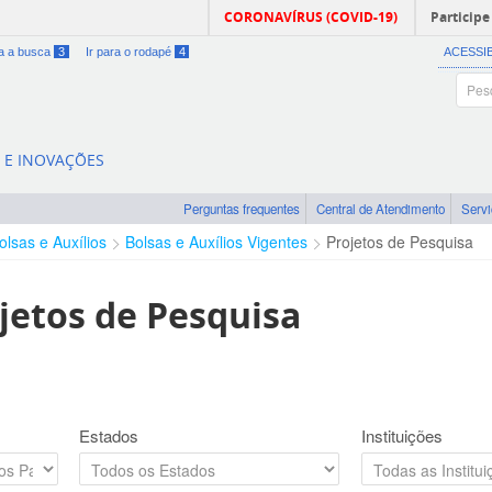
CORONAVÍRUS (COVID-19)
Participe
ra a busca
3
Ir para o rodapé
4
ACESSI
A E INOVAÇÕES
Perguntas frequentes
Central de Atendimento
Serv
olsas e Auxílios
Bolsas e Auxílios Vigentes
Projetos de Pesquisa
jetos de Pesquisa
Estados
Instituições