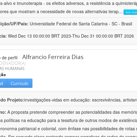
as-alvo e imunoterapia - os efeitos adversos, a resistência a quimioter
tores que mostram a necessidade de novas alternativas terap
...
leia mai
uição/UF/País:
Universidade Federal de Santa Catarina - SC - Brasil
cia:
Wed Dec 13 00:00:00 BRT 2023-Thu Dec 31 00:00:00 BRT 2026
Alfrancio Ferreira Dias
DENADOR(A)
IAS HUMANAS
ção
il
Currículo
 do Projeto:
investigações-vidas em educação: escrevivências, artivis
mo:
A proposta pretende compreender as potencialidades das memórias
as políticas na educação para a tessitura de outros modos de existênci
eronorma patriarcal e colonial, com ênfase nas possibilidades de rotas
ão. Em segundo plano pretende compor narrativas de redes de pesqu