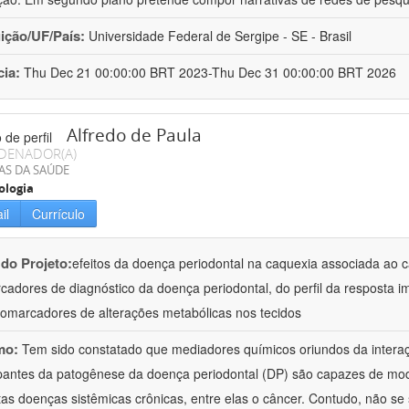
uição/UF/País:
Universidade Federal de Sergipe - SE - Brasil
cia:
Thu Dec 21 00:00:00 BRT 2023-Thu Dec 31 00:00:00 BRT 2026
Alfredo de Paula
DENADOR(A)
AS DA SAÚDE
ologia
il
Currículo
 do Projeto:
efeitos da doença periodontal na caquexia associada ao 
cadores de diagnóstico da doença periodontal, do perfil da resposta im
iomarcadores de alterações metabólicas nos tecidos
mo:
Tem sido constatado que mediadores químicos oriundos da interaç
ipantes da patogênese da doença periodontal (DP) são capazes de modu
tas doenças sistêmicas crônicas, entre elas o câncer. Contudo, não se 