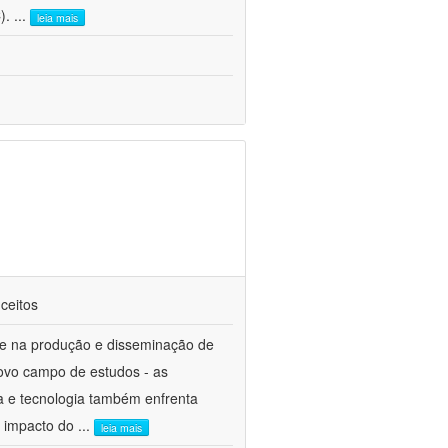
C).
...
leia mais
nceitos
te na produção e disseminação de
ovo campo de estudos - as
ia e tecnologia também enfrenta
o impacto do
...
leia mais