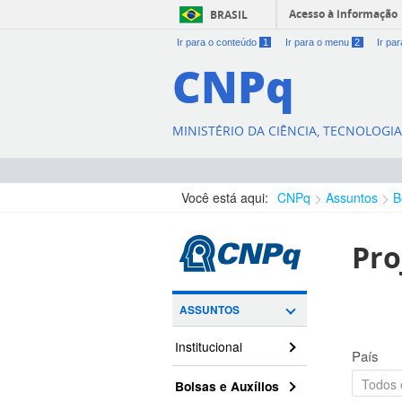
Acesso à informação
BRASIL
Ir para o conteúdo
1
Ir para o menu
2
Ir pa
CNPq
MINISTÉRIO DA CIÊNCIA, TECNOLOGI
Você está aqui:
CNPq
Assuntos
B
Pro
ASSUNTOS
Institucional
País
Bolsas e Auxílios