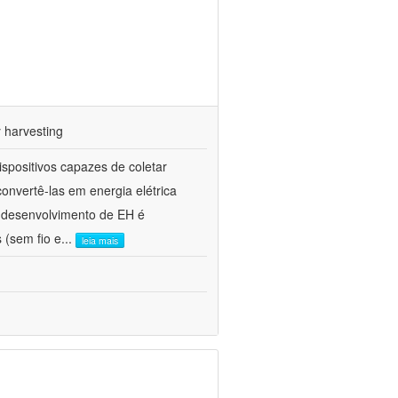
 harvesting
spositivos capazes de coletar
onvertê-las em energia elétrica
o desenvolvimento de EH é
 (sem fio e
...
leia mais