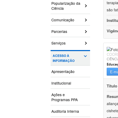
terapi
Popularização da
Ciência
são fa
Comunicação
Instit
Vigên
Parcerias
Serviços
COOR
ACESSO À
CIÊNC
INFORMAÇÃO
Educa
Apresentação
E-ma
Institucional
Título
Ações e
Resu
Programas PPA
alianç
cishet
Auditoria Interna
educaç