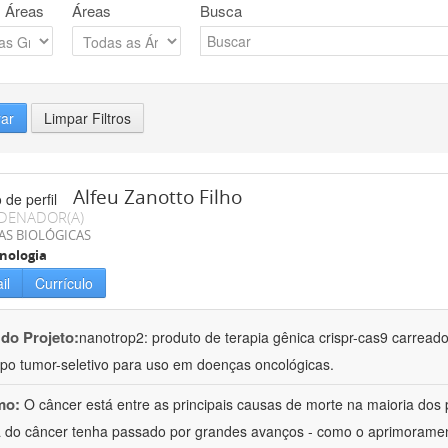
 Áreas
Áreas
Busca
rar
Limpar Filtros
Alfeu Zanotto Filho
DENADOR(A)
AS BIOLÓGICAS
nologia
il
Currículo
 do Projeto:
nanotrop2: produto de terapia gênica crispr-cas9 carrea
rpo tumor-seletivo para uso em doenças oncológicas.
mo:
O câncer está entre as principais causas de morte na maioria dos p
a do câncer tenha passado por grandes avanços - como o aprimoramen