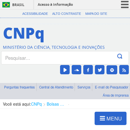
Acesso à informação
BRASIL
CORONAVÍRUS (COVID-19)
ACESSIBILIDADE
ALTO CONTRASTE
MAPA DO SITE
Participe
CNPq
Serviços
Legislação
MINISTÉRIO DA CIÊNCIA, TECNOLOGIA E INOVAÇÕES
Canais
Perguntas frequentes
Central de Atendimento
Serviços
E-mail do Pesquisador
Área de imprensa
Você está aqui:
CNPq
Bolsas e Auxílios Vigentes
Projetos de Pesquisa
MENU