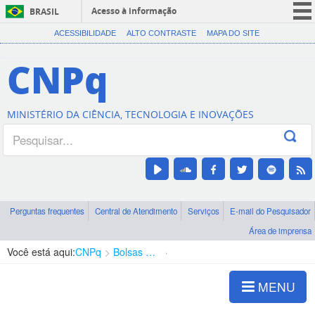
Acesso à informação
BRASIL
CORONAVÍRUS (COVID-19)
ACESSIBILIDADE
ALTO CONTRASTE
MAPA DO SITE
Participe
CNPq
Serviços
Legislação
MINISTÉRIO DA CIÊNCIA, TECNOLOGIA E INOVAÇÕES
Canais
Perguntas frequentes
Central de Atendimento
Serviços
E-mail do Pesquisador
Área de imprensa
Você está aqui:
CNPq
Bolsas e Auxílios Vigentes
Projetos de Pesquisa
MENU