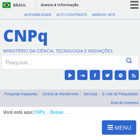
Acesso à informação
BRASIL
CORONAVÍRUS (COVID-19)
ACESSIBILIDADE
ALTO CONTRASTE
MAPA DO SITE
Participe
CNPq
Serviços
Legislação
MINISTÉRIO DA CIÊNCIA, TECNOLOGIA E INOVAÇÕES
Canais
Perguntas frequentes
Central de Atendimento
Serviços
E-mail do Pesquisador
Área de imprensa
Você está aqui:
CNPq
Bolsas e Auxílios Vigentes
Projetos de Pesquisa
MENU