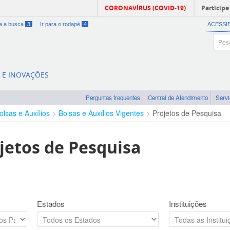
CORONAVÍRUS (COVID-19)
Participe
ra a busca
3
Ir para o rodapé
4
ACESSI
A E INOVAÇÕES
Perguntas frequentes
Central de Atendimento
Serv
olsas e Auxílios
Bolsas e Auxílios Vigentes
Projetos de Pesquisa
jetos de Pesquisa
Estados
Instituições