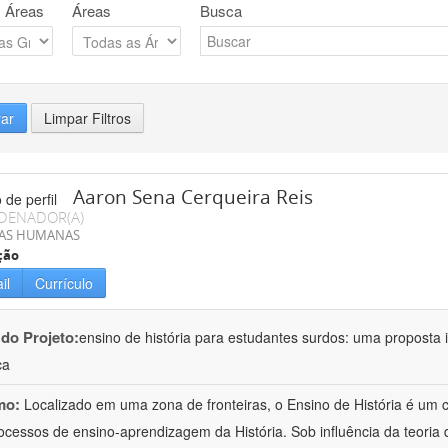
 Áreas
Áreas
Busca
rar
Limpar Filtros
Aaron Sena Cerqueira Reis
DENADOR(A)
IAS HUMANAS
ção
il
Currículo
 do Projeto:
ensino de história para estudantes surdos: uma proposta i
ca
mo:
Localizado em uma zona de fronteiras, o Ensino de História é um
ocessos de ensino-aprendizagem da História. Sob influência da teoria d