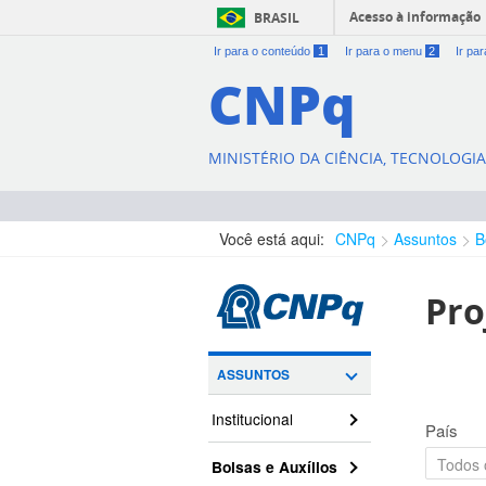
Acesso à informação
BRASIL
Ir para o conteúdo
1
Ir para o menu
2
Ir pa
CNPq
MINISTÉRIO DA CIÊNCIA, TECNOLOGI
Você está aqui:
CNPq
Assuntos
B
Pro
ASSUNTOS
Institucional
País
Bolsas e Auxílios