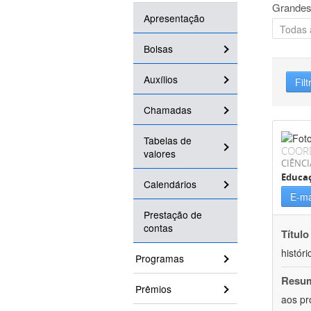
Grandes
Apresentação
Bolsas
Auxílios
Filt
Chamadas
Tabelas de
COOR
valores
CIÊNC
Educa
Calendários
E-ma
Prestação de
contas
Título
históri
Programas
Resu
Prêmios
aos pr