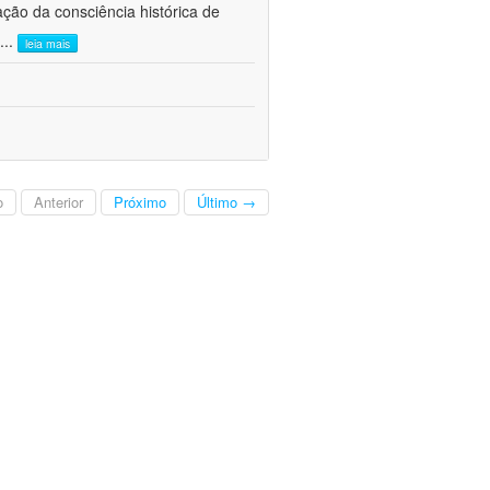
ão da consciência histórica de
...
leia mais
o
Anterior
Próximo
Último →