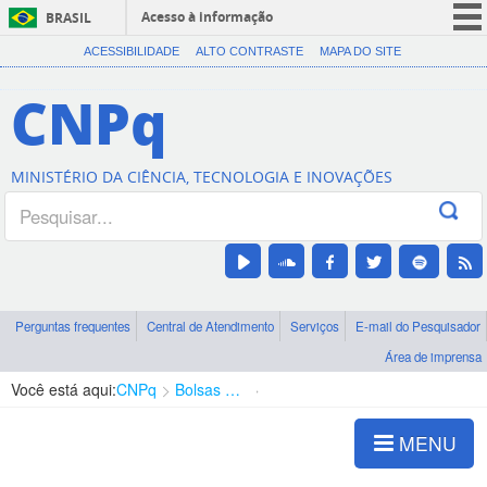
Acesso à informação
BRASIL
CORONAVÍRUS (COVID-19)
ACESSIBILIDADE
ALTO CONTRASTE
MAPA DO SITE
Participe
CNPq
Serviços
Legislação
MINISTÉRIO DA CIÊNCIA, TECNOLOGIA E INOVAÇÕES
Canais
Perguntas frequentes
Central de Atendimento
Serviços
E-mail do Pesquisador
Área de imprensa
Você está aqui:
CNPq
Bolsas e Auxílios Vigentes
Projetos de Pesquisa
MENU