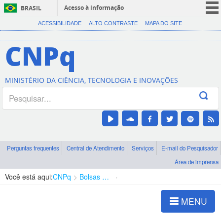
Acesso à informação
BRASIL
CORONAVÍRUS (COVID-19)
ACESSIBILIDADE
ALTO CONTRASTE
MAPA DO SITE
Participe
CNPq
Serviços
Legislação
MINISTÉRIO DA CIÊNCIA, TECNOLOGIA E INOVAÇÕES
Canais
Perguntas frequentes
Central de Atendimento
Serviços
E-mail do Pesquisador
Área de imprensa
Você está aqui:
CNPq
Bolsas e Auxílios Vigentes
Projetos de Pesquisa
MENU