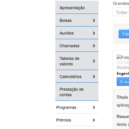
Grandes
Apresentação
Bolsas
Auxílios
Filt
Chamadas
Tabelas de
COOR
valores
ENGEN
Engenh
Calendários
E-ma
Prestação de
contas
Título
aplica
Programas
Resu
Prêmios
desta 