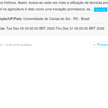
os hídricos. Assim, busca-se cada vez mais a utilização de técnicas pr
el na agricultura é visto como uma inovação promissora, se
...
leia mais
uição/UF/País:
Universidade de Caxias do Sul - RS - Brasil
cia:
Tue Dec 05 00:00:00 BRT 2023-Thu Dec 31 00:00:00 BRT 2026
← Primeir
2 - 12 de 4.018 resultados.