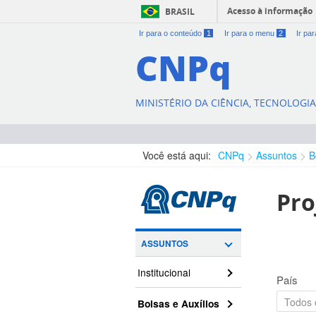
Acesso à informação
BRASIL
Ir para o conteúdo
1
Ir para o menu
2
Ir pa
CNPq
MINISTÉRIO DA CIÊNCIA, TECNOLOGI
Você está aqui:
CNPq
Assuntos
B
Pro
ASSUNTOS
Institucional
País
Bolsas e Auxílios