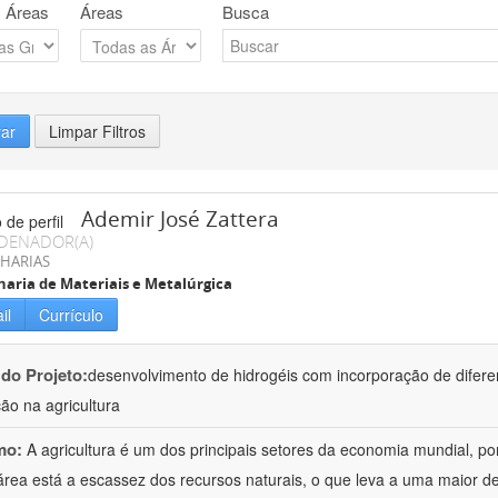
 Áreas
Áreas
Busca
rar
Limpar Filtros
Ademir José Zattera
DENADOR(A)
HARIAS
aria de Materiais e Metalúrgica
il
Currículo
 do Projeto:
desenvolvimento de hidrogéis com incorporação de difere
ção na agricultura
mo:
A agricultura é um dos principais setores da economia mundial, po
área está a escassez dos recursos naturais, o que leva a uma maior d