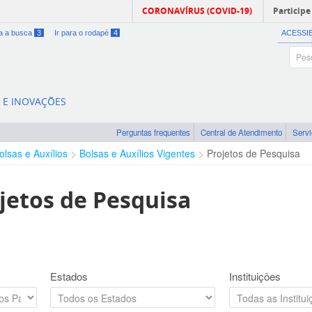
CORONAVÍRUS (COVID-19)
Participe
ra a busca
3
Ir para o rodapé
4
ACESSI
A E INOVAÇÕES
Perguntas frequentes
Central de Atendimento
Serv
olsas e Auxílios
Bolsas e Auxílios Vigentes
Projetos de Pesquisa
jetos de Pesquisa
Estados
Instituições