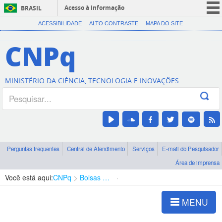
Acesso à informação
BRASIL
CORONAVÍRUS (COVID-19)
ACESSIBILIDADE
ALTO CONTRASTE
MAPA DO SITE
Participe
CNPq
Serviços
Legislação
MINISTÉRIO DA CIÊNCIA, TECNOLOGIA E INOVAÇÕES
Canais
Perguntas frequentes
Central de Atendimento
Serviços
E-mail do Pesquisador
Área de imprensa
Você está aqui:
CNPq
Bolsas e Auxílios Vigentes
Projetos de Pesquisa
MENU