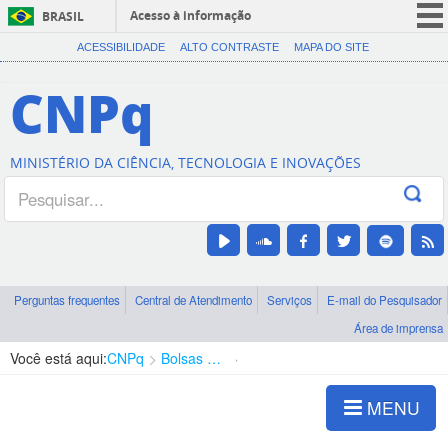
Acesso à informação
BRASIL
CORONAVÍRUS (COVID-19)
ACESSIBILIDADE
ALTO CONTRASTE
MAPA DO SITE
Participe
CNPq
Serviços
Legislação
MINISTÉRIO DA CIÊNCIA, TECNOLOGIA E INOVAÇÕES
Canais
Perguntas frequentes
Central de Atendimento
Serviços
E-mail do Pesquisador
Área de imprensa
Você está aqui:
CNPq
Bolsas e Auxílios Vigentes
Projetos de Pesquisa
MENU