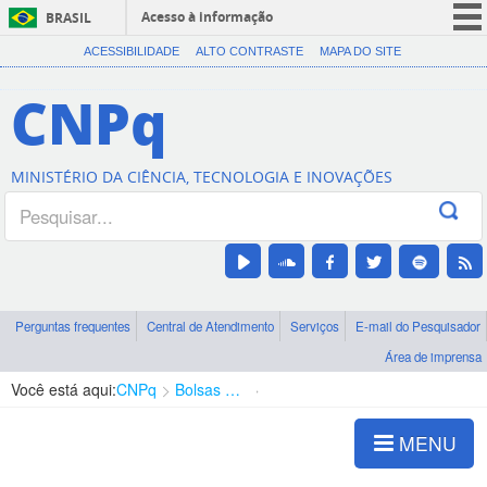
Acesso à informação
BRASIL
CORONAVÍRUS (COVID-19)
ACESSIBILIDADE
ALTO CONTRASTE
MAPA DO SITE
Participe
CNPq
Serviços
Legislação
MINISTÉRIO DA CIÊNCIA, TECNOLOGIA E INOVAÇÕES
Canais
Perguntas frequentes
Central de Atendimento
Serviços
E-mail do Pesquisador
Área de imprensa
Você está aqui:
CNPq
Bolsas e Auxílios Vigentes
Projetos de Pesquisa
MENU