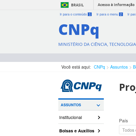
Acesso à informação
BRASIL
Ir para o conteúdo
1
Ir para o menu
2
Ir pa
CNPq
MINISTÉRIO DA CIÊNCIA, TECNOLOGI
Você está aqui:
CNPq
Assuntos
B
Pro
ASSUNTOS
Institucional
País
Bolsas e Auxílios