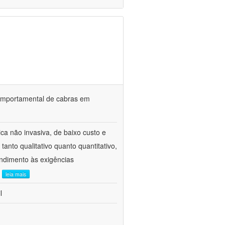
o comportamental de cabras em
ca não invasiva, de baixo custo e
tanto qualitativo quanto quantitativo,
ndimento às exigências
.
leia mais
l