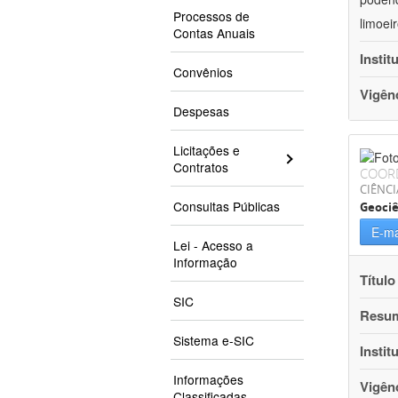
Processos de
limoei
Contas Anuais
Instit
Convênios
Vigên
Despesas
Licitações e
Contratos
COOR
CIÊNCI
Consultas Públicas
Geociê
E-ma
Lei - Acesso a
Informação
Título
SIC
Resu
Sistema e-SIC
Instit
Informações
Vigên
Classificadas