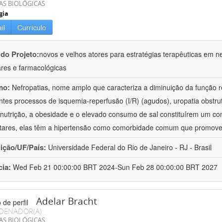
AS BIOLÓGICAS
gia
il
Currículo
 do Projeto:
novos e velhos atores para estratégias terapêuticas em nef
ares e farmacológicas
mo:
Nefropatias, nome amplo que caracteriza a diminuição da função r
ntes processos de isquemia-reperfusão (I/R) (agudos), uropatia obstrut
nutrição, a obesidade e o elevado consumo de sal constituírem um con
tares, elas têm a hipertensão como comorbidade comum que promov
uição/UF/País:
Universidade Federal do Rio de Janeiro - RJ - Brasil
cia:
Wed Feb 21 00:00:00 BRT 2024-Sun Feb 28 00:00:00 BRT 2027
Adelar Bracht
DENADOR(A)
AS BIOLÓGICAS