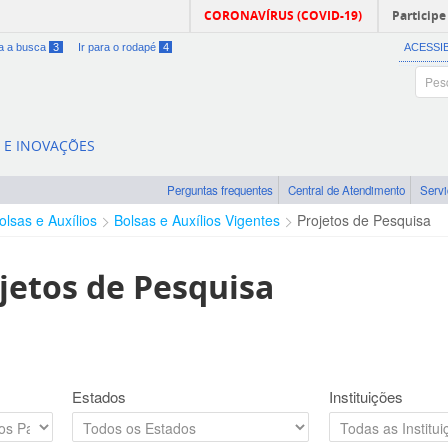
CORONAVÍRUS (COVID-19)
Participe
ra a busca
3
Ir para o rodapé
4
ACESSI
A E INOVAÇÕES
Perguntas frequentes
Central de Atendimento
Serv
olsas e Auxílios
Bolsas e Auxílios Vigentes
Projetos de Pesquisa
jetos de Pesquisa
Estados
Instituições