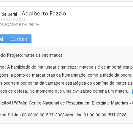
Adalberto Fazzio
DENADOR(A)
AS EXATAS E DA TERRA
il
Currículo
 do Projeto:
materials informatics
mo:
A habilidade de manusear e sintetizar materiais é de importância 
zações, a ponto de marcar eras da humanidade, como a idade da pedra, 
es ocorrem por conta da vantagem estratégica do domínio de materiais,
ções de defesa. No momento que uma civilização domina um materi
...
uição/UF/País:
Centro Nacional de Pesquisa em Energia e Materiais - S
cia:
Fri Jan 06 00:00:00 BRT 2023-Mon Jan 31 00:00:00 BRT 2028