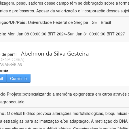
izagem, pesquisadores desse campo têm se debruçado sobre a formaç
ntes e professores. Apesar da valorização e incorporação desses sujei
uição/UF/País:
Universidade Federal de Sergipe - SE - Brasil
cia:
Mon Jan 08 00:00:00 BRT 2024-Sun Jan 31 00:00:00 BRT 2027
Abelmon da Silva Gesteira
DENADOR(A)
AS AGRÁRIAS
omia
il
Currículo
 do Projeto:
potencializando a memória epigenética em citros através d
o agropecuário.
mo:
O déficit hídrico provoca alterações morfofisiológicas, bioquímica
 a estratégias para aclimatização e/ou adaptação. A metilação do DNA 
o ser alterada durante o déficit hídrico. Combinações laranjeira 'Valên