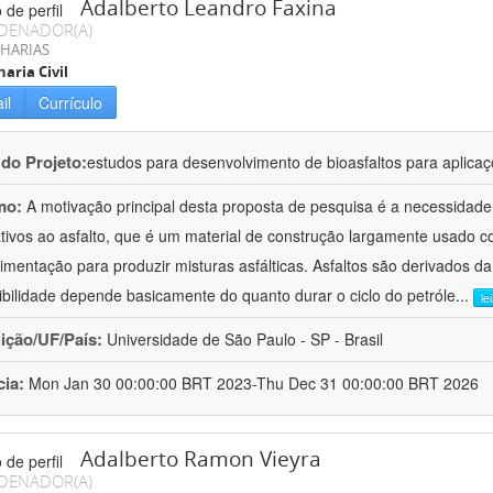
Adalberto Leandro Faxina
DENADOR(A)
HARIAS
aria Civil
il
Currículo
 do Projeto:
estudos para desenvolvimento de bioasfaltos para aplic
mo:
A motivação principal desta proposta de pesquisa é a necessidade
ativos ao asfalto, que é um material de construção largamente usado 
imentação para produzir misturas asfálticas. Asfaltos são derivados da
ibilidade depende basicamente do quanto durar o ciclo do petróle
...
le
uição/UF/País:
Universidade de São Paulo - SP - Brasil
cia:
Mon Jan 30 00:00:00 BRT 2023-Thu Dec 31 00:00:00 BRT 2026
Adalberto Ramon Vieyra
DENADOR(A)