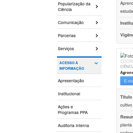
Aprend
Popularização da
Ciência
estuda
Comunicação
Instit
Vigên
Parcerias
Serviços
COOR
ACESSO À
CIÊNCI
INFORMAÇÃO
Agron
Apresentação
E-ma
Institucional
Título
cultiv
Ações e
Programas PPA
Resu
planta
Auditoria Interna
podend