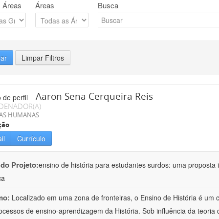
 Áreas
Áreas
Busca
rar
Limpar Filtros
Aaron Sena Cerqueira Reis
DENADOR(A)
IAS HUMANAS
ção
il
Currículo
 do Projeto:
ensino de história para estudantes surdos: uma proposta i
ca
mo:
Localizado em uma zona de fronteiras, o Ensino de História é um
ocessos de ensino-aprendizagem da História. Sob influência da teoria d