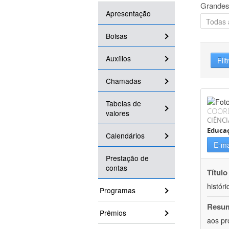
Grandes
Apresentação
Bolsas
Auxílios
Filt
Chamadas
Tabelas de
COOR
valores
CIÊNC
Educa
Calendários
E-ma
Prestação de
contas
Título
históri
Programas
Resu
Prêmios
aos pr