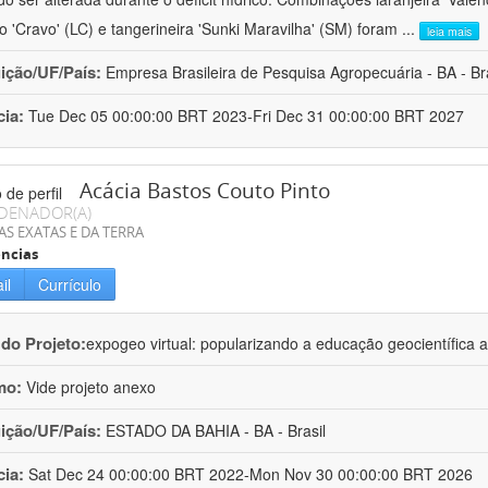
ro 'Cravo' (LC) e tangerineira 'Sunki Maravilha' (SM) foram
...
leia mais
uição/UF/País:
Empresa Brasileira de Pesquisa Agropecuária - BA - Bra
cia:
Tue Dec 05 00:00:00 BRT 2023-Fri Dec 31 00:00:00 BRT 2027
Acácia Bastos Couto Pinto
DENADOR(A)
AS EXATAS E DA TERRA
ncias
il
Currículo
 do Projeto:
expogeo virtual: popularizando a educação geocientífica a
mo:
Vide projeto anexo
uição/UF/País:
ESTADO DA BAHIA - BA - Brasil
cia:
Sat Dec 24 00:00:00 BRT 2022-Mon Nov 30 00:00:00 BRT 2026