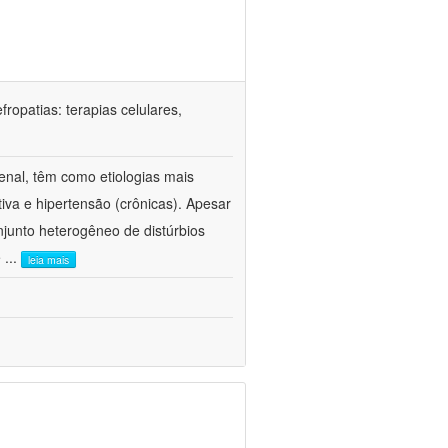
ropatias: terapias celulares,
enal, têm como etiologias mais
iva e hipertensão (crônicas). Apesar
junto heterogêneo de distúrbios
e
...
leia mais