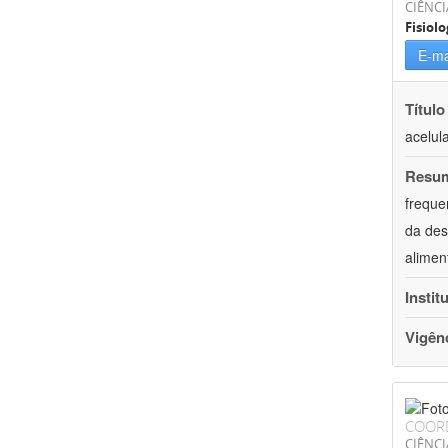
CIÊNCI
Fisiolo
E-ma
Título
acelul
Resu
freque
da des
alimen
Instit
Vigên
COOR
CIÊNCI