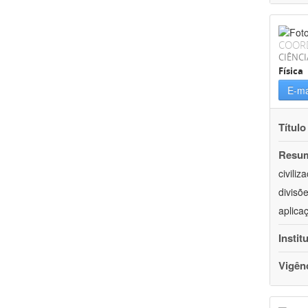
COOR
CIÊNCI
Física
E-ma
Título
Resu
civili
divisõ
aplica
Instit
Vigên