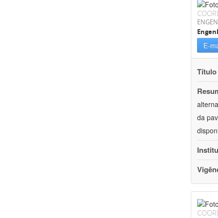
COOR
ENGEN
Engenh
E-ma
Título
Resu
altern
da pav
dispon
Instit
Vigên
COOR