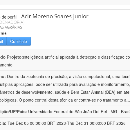
Acir Moreno Soares Junior
DENADOR(A)
AS AGRÁRIAS
cnia
il
Currículo
 do Projeto:
inteligência artificial aplicada à detecção e classificaçã
amento
mo:
Dentro da zootecnia de precisão, a visão computacional, uma técni
ltiplas aplicações, pode ser utilizada para avaliação e monitoramento, 
âmetros de desenvolvimento, saúde e Bem Estar Animal (BEA) em ate
ológicas. O ponto central desta técnica encontra-se no tratamento a
..
uição/UF/País:
Universidade Federal de São João Del-Rei - MG - Brasi
cia:
Tue Dec 05 00:00:00 BRT 2023-Thu Dec 31 00:00:00 BRT 2026