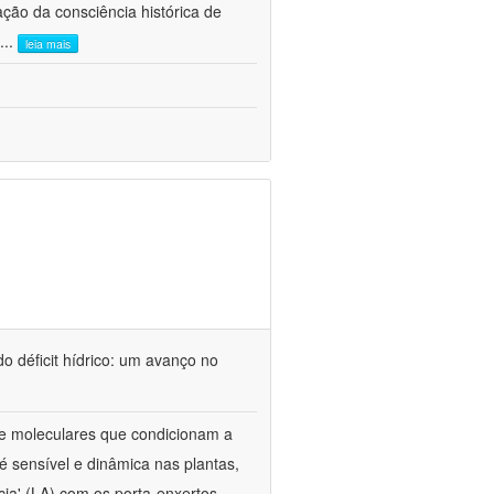
ão da consciência histórica de
...
leia mais
o déficit hídrico: um avanço no
s e moleculares que condicionam a
é sensível e dinâmica nas plantas,
cia' (LA) com os porta-enxertos