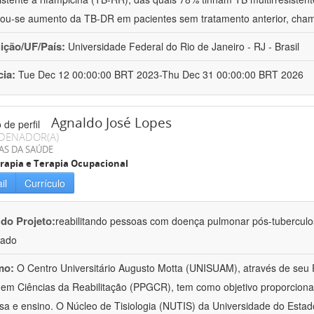
ou-se aumento da TB-DR em pacientes sem tratamento anterior, cha
uição/UF/País:
Universidade Federal do Rio de Janeiro - RJ - Brasil
cia:
Tue Dec 12 00:00:00 BRT 2023-Thu Dec 31 00:00:00 BRT 2026
Agnaldo José Lopes
DENADOR(A)
AS DA SAÚDE
erapia e Terapia Ocupacional
il
Currículo
 do Projeto:
reabilitando pessoas com doença pulmonar pós-tubercul
lado
mo:
O Centro Universitário Augusto Motta (UNISUAM), através de seu
em Ciências da Reabilitação (PPGCR), tem como objetivo proporcionar 
sa e ensino. O Núcleo de Tisiologia (NUTIS) da Universidade do Estad