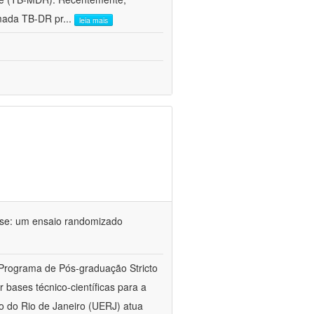
mada TB-DR pr
...
leia mais
ose: um ensaio randomizado
 Programa de Pós-graduação Stricto
bases técnico-científicas para a
o do Rio de Janeiro (UERJ) atua