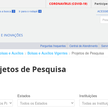
CORONAVÍRUS (COVID-19)
Participe
ra a busca
3
Ir para o rodapé
4
ACESSI
A E INOVAÇÕES
Perguntas frequentes
Central de Atendimento
Serv
olsas e Auxílios
Bolsas e Auxílios Vigentes
Projetos de Pesquisa
jetos de Pesquisa
Estados
Instituições