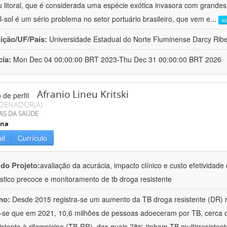
 litoral, que é considerada uma espécie exótica invasora com grande
l-sol é um sério problema no setor portuário brasileiro, que vem e
...
le
uição/UF/País:
Universidade Estadual do Norte Fluminense Darcy Ribeir
cia:
Mon Dec 04 00:00:00 BRT 2023-Thu Dec 31 00:00:00 BRT 2026
Afranio Lineu Kritski
DENADOR(A)
AS DA SAÚDE
ina
il
Currículo
 do Projeto:
avaliação da acurácia, impacto clínico e custo efetividad
stico precoce e monitoramento de tb droga resistente
mo:
Desde 2015 registra-se um aumento da TB droga resistente (DR) 
-se que em 2021, 10,6 milhões de pessoas adoeceram por TB, cerca
istente à rifampicina (TB-RR), das quais 78% tinham TB multirresist