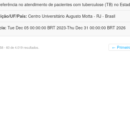
eferência no atendimento de pacientes com tuberculose (TB) no Esta
uição/UF/País:
Centro Universitário Augusto Motta - RJ - Brasil
cia:
Tue Dec 05 00:00:00 BRT 2023-Thu Dec 31 00:00:00 BRT 2026
← Primeir
8 - 60 de 4.019 resultados.