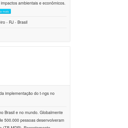
s impactos ambientais e econômicos.
ia mais
o - RJ - Brasil
e da implementação do t-ngs no
no Brasil e no mundo. Globalmente
 de 500.000 pessoas desenvolveram
ente (TB-MDR). Recentemente,