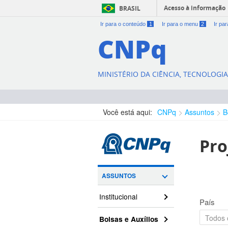
Acesso à informação
BRASIL
Ir para o conteúdo
1
Ir para o menu
2
Ir pa
CNPq
MINISTÉRIO DA CIÊNCIA, TECNOLOGI
Você está aqui:
CNPq
Assuntos
B
Pro
ASSUNTOS
Institucional
País
Bolsas e Auxílios