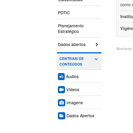
como r
PDTIC
Instit
Planejamento
Vigên
Estratégico
Dados abertos
Mostrando 5
CENTRAIS DE
CONTEÚDOS
Áudios
Vídeos
Imagens
Dados Abertos