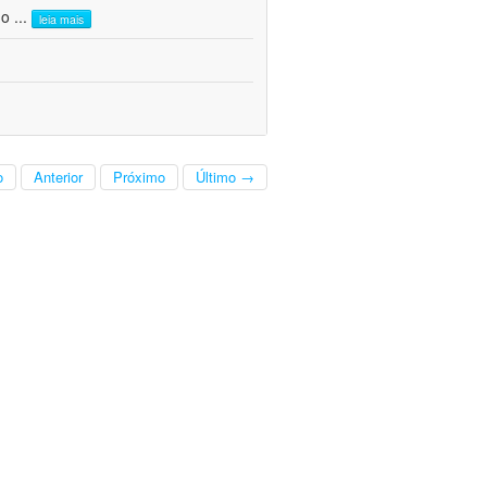
do
...
leia mais
o
Anterior
Próximo
Último →