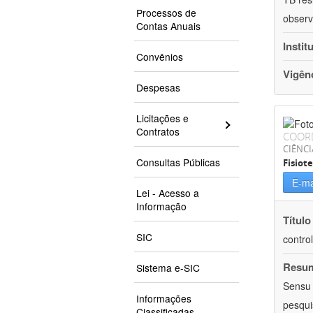
Processos de
observ
Contas Anuais
Instit
Convênios
Vigên
Despesas
Licitações e
Contratos
COOR
CIÊNCI
Consultas Públicas
Fisiot
E-ma
Lei - Acesso a
Informação
Título
SIC
contro
Resu
Sistema e-SIC
Sensu 
Informações
pesqui
Classificadas