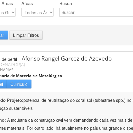
 Áreas
Áreas
Busca
rar
Limpar Filtros
Afonso Rangel Garcez de Azevedo
DENADOR(A)
HARIAS
aria de Materiais e Metalúrgica
il
Currículo
 do Projeto:
potencial de reutilização do coral-sol (tubastraea spp.) n
ução sustentáveis
mo:
A indústria da construção civil vem demandando cada vez mais de
ntes materiais. Por outro lado, há atualmente no país uma grande dispe