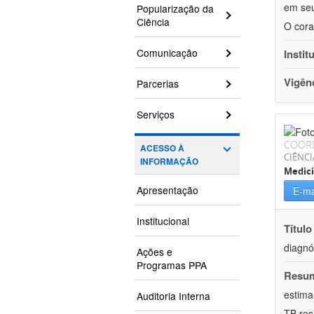
em seu
Popularização da
Ciência
O cora
Comunicação
Instit
Vigên
Parcerias
Serviços
COOR
ACESSO À
CIÊNCI
INFORMAÇÃO
Medic
Apresentação
E-ma
Institucional
Título
diagnó
Ações e
Programas PPA
Resu
estima
Auditoria Interna
TB res