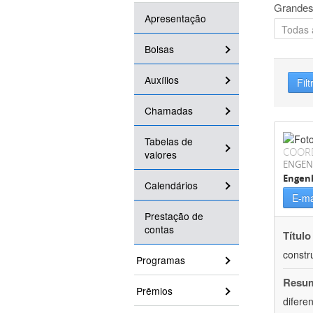
Grandes
Apresentação
Bolsas
Auxílios
Filt
Chamadas
Tabelas de
COOR
valores
ENGEN
Engenh
Calendários
E-ma
Prestação de
contas
Título
constr
Programas
Resu
Prêmios
difere