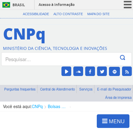
Acesso à informação
BRASIL
CORONAVÍRUS (COVID-19)
ACESSIBILIDADE
ALTO CONTRASTE
MAPA DO SITE
Participe
CNPq
Serviços
Legislação
MINISTÉRIO DA CIÊNCIA, TECNOLOGIA E INOVAÇÕES
Canais
Perguntas frequentes
Central de Atendimento
Serviços
E-mail do Pesquisador
Área de imprensa
Você está aqui:
CNPq
Bolsas e Auxílios Vigentes
Projetos de Pesquisa
MENU