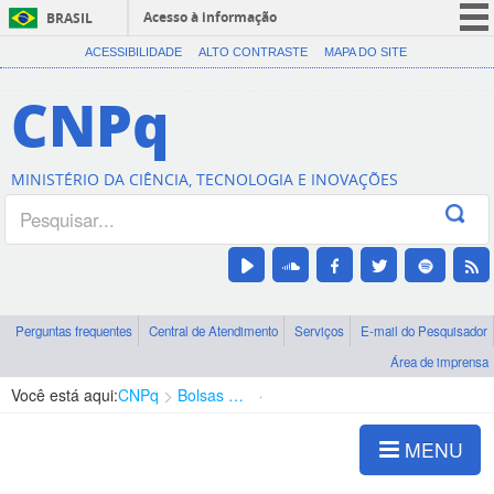
Acesso à informação
BRASIL
CORONAVÍRUS (COVID-19)
ACESSIBILIDADE
ALTO CONTRASTE
MAPA DO SITE
Participe
CNPq
Serviços
Legislação
MINISTÉRIO DA CIÊNCIA, TECNOLOGIA E INOVAÇÕES
Canais
Perguntas frequentes
Central de Atendimento
Serviços
E-mail do Pesquisador
Área de imprensa
Você está aqui:
CNPq
Bolsas e Auxílios Vigentes
Projetos de Pesquisa
MENU