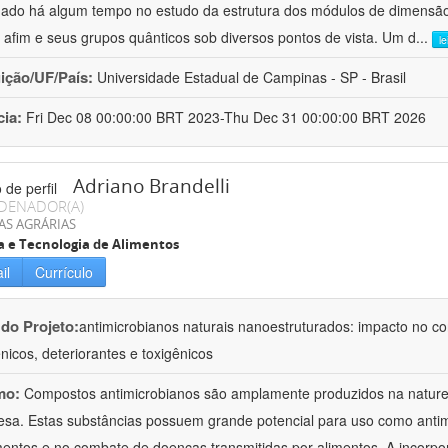
hado há algum tempo no estudo da estrutura dos módulos de dimensão
o afim e seus grupos quânticos sob diversos pontos de vista. Um d
...
l
uição/UF/País:
Universidade Estadual de Campinas - SP - Brasil
cia:
Fri Dec 08 00:00:00 BRT 2023-Thu Dec 31 00:00:00 BRT 2026
Adriano Brandelli
DENADOR(A)
AS AGRÁRIAS
a e Tecnologia de Alimentos
il
Currículo
 do Projeto:
antimicrobianos naturais nanoestruturados: impacto no c
nicos, deteriorantes e toxigênicos
mo:
Compostos antimicrobianos são amplamente produzidos na natu
esa. Estas substâncias possuem grande potencial para uso como anti
mentos e no combate de doenças transmitidas por alimentos. A incorpo