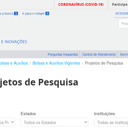
CORONAVÍRUS (COVID-19)
Participe
ra a busca
3
Ir para o rodapé
4
ACESSI
A E INOVAÇÕES
Perguntas frequentes
Central de Atendimento
Serv
olsas e Auxílios
Bolsas e Auxílios Vigentes
Projetos de Pesquisa
jetos de Pesquisa
Estados
Instituições