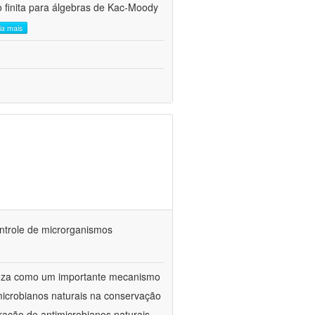
 finita para álgebras de Kac-Moody
eia mais
ontrole de microrganismos
reza como um importante mecanismo
microbianos naturais na conservação
ração de antimicrobianos naturais