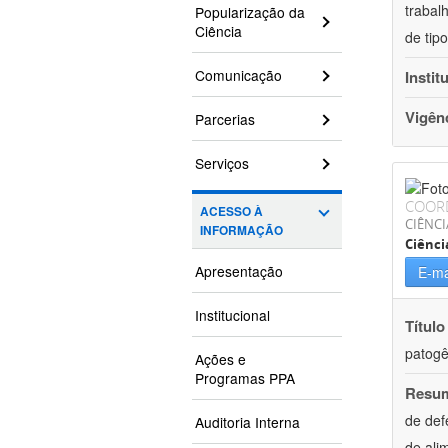
trabal
Popularização da
Ciência
de tip
Comunicação
Instit
Vigên
Parcerias
Serviços
COOR
ACESSO À
CIÊNCI
INFORMAÇÃO
Ciênci
Apresentação
E-ma
Institucional
Título
patogê
Ações e
Programas PPA
Resu
de def
Auditoria Interna
de ali