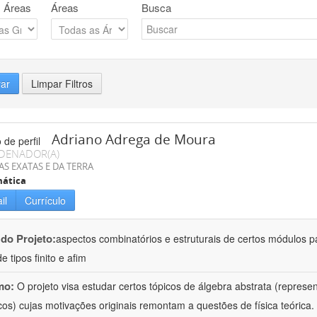
 Áreas
Áreas
Busca
rar
Limpar Filtros
Adriano Adrega de Moura
DENADOR(A)
AS EXATAS E DA TERRA
ática
il
Currículo
 do Projeto:
aspectos combinatórios e estruturais de certos módulos p
de tipos finito e afim
mo:
O projeto visa estudar certos tópicos de álgebra abstrata (repres
cos) cujas motivações originais remontam a questões de física teóric