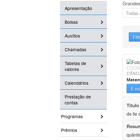
Grandes
Apresentação
Bolsas
Auxílios
Filt
Chamadas
Tabelas de
COOR
valores
CIÊNCI
Matem
Calendários
E-ma
Prestação de
contas
Título
de lie 
Programas
Resu
Prêmios
quânti