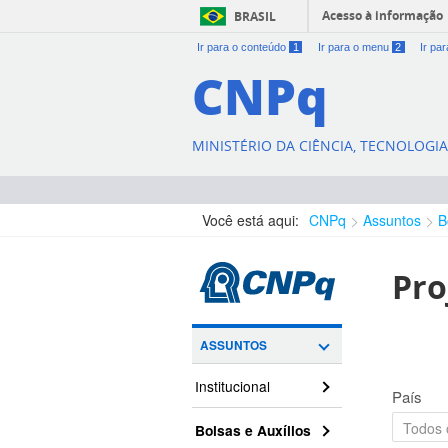
Acesso à informação
BRASIL
Ir para o conteúdo
1
Ir para o menu
2
Ir pa
CNPq
MINISTÉRIO DA CIÊNCIA, TECNOLOGI
Você está aqui:
CNPq
Assuntos
B
Pro
ASSUNTOS
Institucional
País
Bolsas e Auxílios