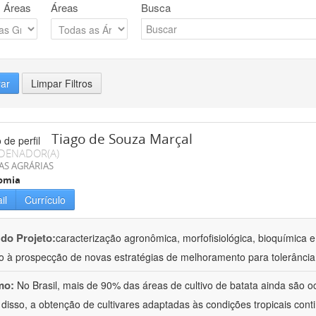
 Áreas
Áreas
Busca
rar
Limpar Filtros
Tiago de Souza Marçal
DENADOR(A)
AS AGRÁRIAS
omia
il
Currículo
 do Projeto:
caracterização agronômica, morfofisiológica, bioquímica e
o à prospecção de novas estratégias de melhoramento para tolerância
mo:
No Brasil, mais de 90% das áreas de cultivo de batata ainda são o
 disso, a obtenção de cultivares adaptadas às condições tropicais con