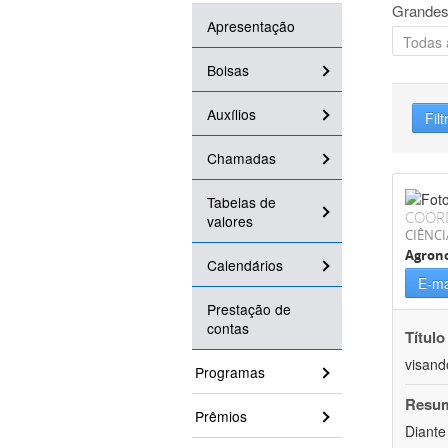
Grandes
Apresentação
Bolsas
Auxílios
Filt
Chamadas
Tabelas de
COOR
valores
CIÊNCI
Agron
Calendários
E-ma
Prestação de
contas
Título
visand
Programas
Resu
Prêmios
Diante