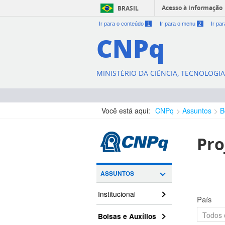
Acesso à informação
BRASIL
Ir para o conteúdo
1
Ir para o menu
2
Ir pa
CNPq
MINISTÉRIO DA CIÊNCIA, TECNOLOGI
Você está aqui:
CNPq
Assuntos
B
Pro
ASSUNTOS
Institucional
País
Bolsas e Auxílios