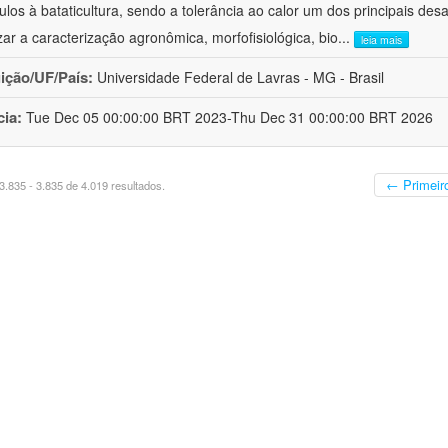
ulos à bataticultura, sendo a tolerância ao calor um dos principais desa
izar a caracterização agronômica, morfofisiológica, bio
...
leia mais
uição/UF/País:
Universidade Federal de Lavras - MG - Brasil
cia:
Tue Dec 05 00:00:00 BRT 2023-Thu Dec 31 00:00:00 BRT 2026
← Primeir
.835 - 3.835 de 4.019 resultados.