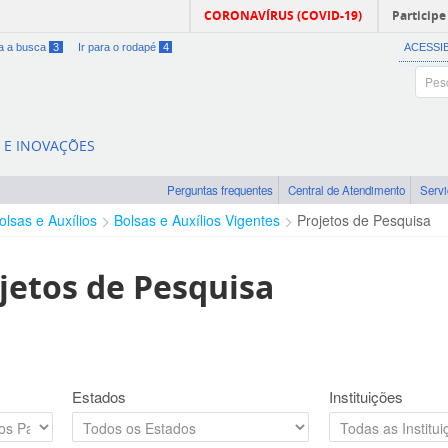
CORONAVÍRUS (COVID-19)
Participe
ra a busca
3
Ir para o rodapé
4
ACESSI
A E INOVAÇÕES
Perguntas frequentes
Central de Atendimento
Serv
olsas e Auxílios
Bolsas e Auxílios Vigentes
Projetos de Pesquisa
jetos de Pesquisa
Estados
Instituições