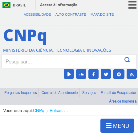
Acesso à informação
BRASIL
CORONAVÍRUS (COVID-19)
ACESSIBILIDADE
ALTO CONTRASTE
MAPA DO SITE
Participe
CNPq
Serviços
Legislação
MINISTÉRIO DA CIÊNCIA, TECNOLOGIA E INOVAÇÕES
Canais
Perguntas frequentes
Central de Atendimento
Serviços
E-mail do Pesquisador
Área de imprensa
Você está aqui:
CNPq
Bolsas e Auxílios Vigentes
Projetos de Pesquisa
MENU