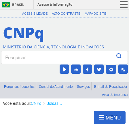
Acesso à informação
BRASIL
CORONAVÍRUS (COVID-19)
ACESSIBILIDADE
ALTO CONTRASTE
MAPA DO SITE
Participe
CNPq
Serviços
Legislação
MINISTÉRIO DA CIÊNCIA, TECNOLOGIA E INOVAÇÕES
Canais
Perguntas frequentes
Central de Atendimento
Serviços
E-mail do Pesquisador
Área de imprensa
Você está aqui:
CNPq
Bolsas e Auxílios Vigentes
Projetos de Pesquisa
MENU