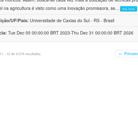
el na agricultura é visto como uma inovação promissora, se
...
leia mais
uição/UF/País:
Universidade de Caxias do Sul - RS - Brasil
cia:
Tue Dec 05 00:00:00 BRT 2023-Thu Dec 31 00:00:00 BRT 2026
← Primeir
1 - 12 de 4.019 resultados.