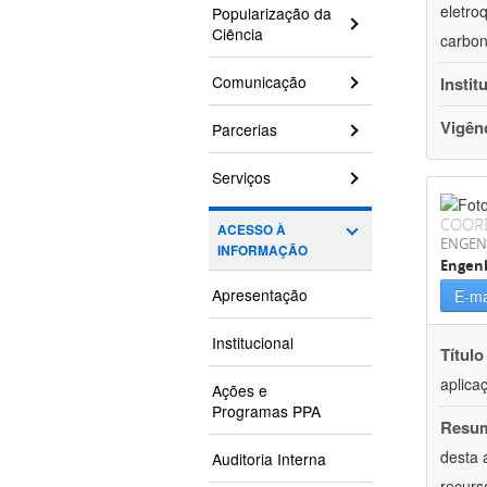
eletro
Popularização da
Ciência
carbon
Comunicação
Instit
Vigên
Parcerias
Serviços
COOR
ACESSO À
ENGEN
INFORMAÇÃO
Engenh
Apresentação
E-ma
Institucional
Título
aplica
Ações e
Programas PPA
Resu
desta 
Auditoria Interna
recurs