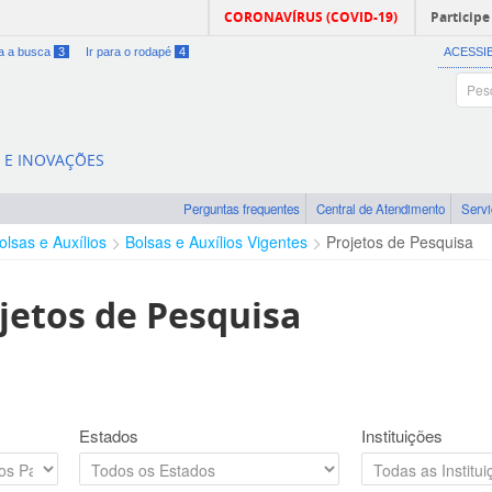
CORONAVÍRUS (COVID-19)
Participe
ra a busca
3
Ir para o rodapé
4
ACESSI
A E INOVAÇÕES
Perguntas frequentes
Central de Atendimento
Serv
olsas e Auxílios
Bolsas e Auxílios Vigentes
Projetos de Pesquisa
jetos de Pesquisa
Estados
Instituições