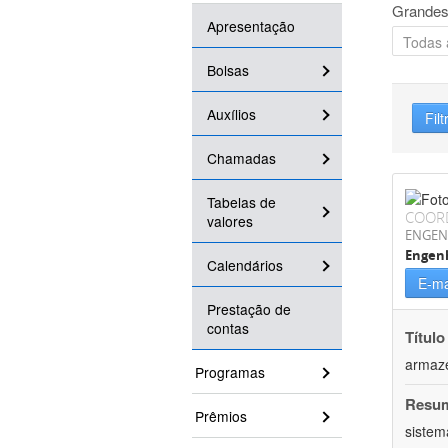
Grandes
Apresentação
Bolsas
Auxílios
Filt
Chamadas
Tabelas de
COOR
valores
ENGEN
Engenh
Calendários
E-ma
Prestação de
contas
Título
armaz
Programas
Resu
Prêmios
sistem