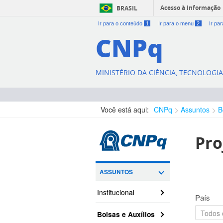
Acesso à informação
BRASIL
Ir para o conteúdo
1
Ir para o menu
2
Ir pa
CNPq
MINISTÉRIO DA CIÊNCIA, TECNOLOGI
Você está aqui:
CNPq
Assuntos
B
Pro
ASSUNTOS
Institucional
País
Bolsas e Auxílios