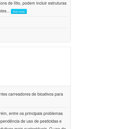
ns de lítio, podem incluir estruturas
stes
...
leia mais
ntes carreadores de bioativos para
rém, entre os principais problemas
ependência de uso de pesticidas e
odutivas mais sustentáveis. O uso de