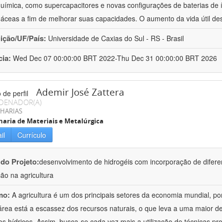
química, como supercapacitores e novas configurações de baterias de ío
áceas a fim de melhorar suas capacidades. O aumento da vida útil de
uição/UF/País:
Universidade de Caxias do Sul - RS - Brasil
cia:
Wed Dec 07 00:00:00 BRT 2022-Thu Dec 31 00:00:00 BRT 2026
Ademir José Zattera
DENADOR(A)
HARIAS
aria de Materiais e Metalúrgica
il
Currículo
 do Projeto:
desenvolvimento de hidrogéis com incorporação de difere
ção na agricultura
mo:
A agricultura é um dos principais setores da economia mundial, po
área está a escassez dos recursos naturais, o que leva a uma maior d
os hídricos. Assim, busca-se cada vez mais a utilização de técnicas pr