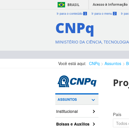
Acesso à informação
BRASIL
Ir para o conteúdo
1
Ir para o menu
2
Ir pa
CNPq
MINISTÉRIO DA CIÊNCIA, TECNOLOGI
Você está aqui:
CNPq
Assuntos
B
Pro
ASSUNTOS
Institucional
País
Bolsas e Auxílios