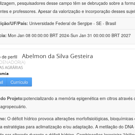
izagem, pesquisadores desse campo têm se debruçado sobre a formaç
ntes e professores. Apesar da valorização e incorporação desses sujei
uição/UF/País:
Universidade Federal de Sergipe - SE - Brasil
cia:
Mon Jan 08 00:00:00 BRT 2024-Sun Jan 31 00:00:00 BRT 2027
Abelmon da Silva Gesteira
DENADOR(A)
AS AGRÁRIAS
omia
il
Currículo
 do Projeto:
potencializando a memória epigenética em citros através d
o agropecuário.
mo:
O déficit hídrico provoca alterações morfofisiológicas, bioquímica
 a estratégias para aclimatização e/ou adaptação. A metilação do DNA 
o ser alterada durante o déficit hídrico. Combinações laranjeira 'Valên