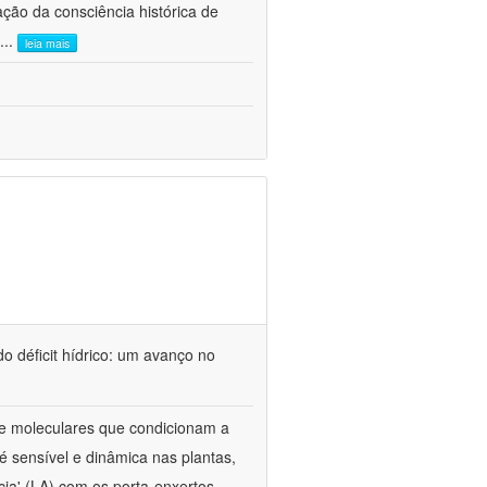
ão da consciência histórica de
...
leia mais
o déficit hídrico: um avanço no
s e moleculares que condicionam a
é sensível e dinâmica nas plantas,
cia' (LA) com os porta-enxertos