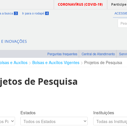
CORONAVÍRUS (COVID-19)
Participe
ra a busca
3
Ir para o rodapé
4
ACESSI
A E INOVAÇÕES
Perguntas frequentes
Central de Atendimento
Serv
olsas e Auxílios
Bolsas e Auxílios Vigentes
Projetos de Pesquisa
jetos de Pesquisa
Estados
Instituições