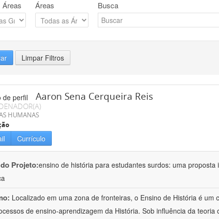
 Áreas
Áreas
Busca
rar
Limpar Filtros
Aaron Sena Cerqueira Reis
DENADOR(A)
IAS HUMANAS
ção
il
Currículo
 do Projeto:
ensino de história para estudantes surdos: uma proposta i
ca
mo:
Localizado em uma zona de fronteiras, o Ensino de História é um
ocessos de ensino-aprendizagem da História. Sob influência da teoria d