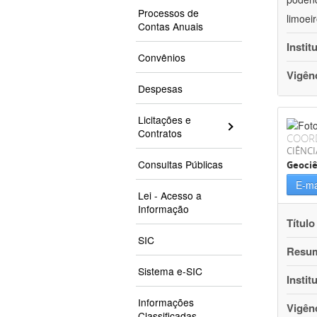
Processos de
limoei
Contas Anuais
Instit
Convênios
Vigên
Despesas
Licitações e
Contratos
COOR
CIÊNCI
Consultas Públicas
Geociê
E-ma
Lei - Acesso a
Informação
Título
SIC
Resu
Sistema e-SIC
Instit
Informações
Vigên
Classificadas