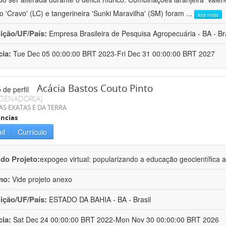
ro 'Cravo' (LC) e tangerineira 'Sunki Maravilha' (SM) foram
...
leia mais
uição/UF/País:
Empresa Brasileira de Pesquisa Agropecuária - BA - Bra
cia:
Tue Dec 05 00:00:00 BRT 2023-Fri Dec 31 00:00:00 BRT 2027
Acácia Bastos Couto Pinto
DENADOR(A)
AS EXATAS E DA TERRA
ncias
il
Currículo
 do Projeto:
expogeo virtual: popularizando a educação geocientífica a
mo:
Vide projeto anexo
uição/UF/País:
ESTADO DA BAHIA - BA - Brasil
cia:
Sat Dec 24 00:00:00 BRT 2022-Mon Nov 30 00:00:00 BRT 2026