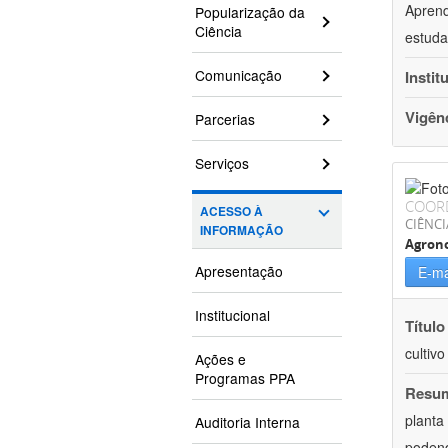
Aprend
Popularização da
Ciência
estuda
Comunicação
Instit
Vigên
Parcerias
Serviços
COOR
ACESSO À
CIÊNCI
INFORMAÇÃO
Agron
Apresentação
E-ma
Institucional
Título
cultiv
Ações e
Programas PPA
Resu
planta
Auditoria Interna
podend