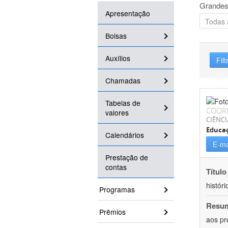
Grandes
Apresentação
Bolsas
Auxílios
Filt
Chamadas
Tabelas de
COOR
valores
CIÊNC
Educa
Calendários
E-ma
Prestação de
contas
Título
históri
Programas
Resu
Prêmios
aos pr