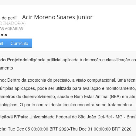
Acir Moreno Soares Junior
DENADOR(A)
AS AGRÁRIAS
cnia
il
Currículo
 do Projeto:
inteligência artificial aplicada à detecção e classificaçã
amento
mo:
Dentro da zootecnia de precisão, a visão computacional, uma técni
ltiplas aplicações, pode ser utilizada para avaliação e monitoramento, 
âmetros de desenvolvimento, saúde e Bem Estar Animal (BEA) em ate
ológicas. O ponto central desta técnica encontra-se no tratamento a
..
uição/UF/País:
Universidade Federal de São João Del-Rei - MG - Brasi
cia:
Tue Dec 05 00:00:00 BRT 2023-Thu Dec 31 00:00:00 BRT 2026