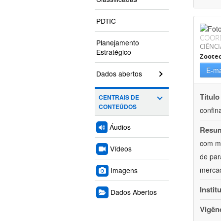
PDTIC
COOR
Planejamento
CIÊNCI
Estratégico
Zoote
E-ma
Dados abertos
Título
CENTRAIS DE
CONTEÚDOS
confin
Áudios
Resu
com mú
Vídeos
de par
mercad
Imagens
Instit
Dados Abertos
Vigên