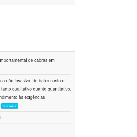
o comportamental de cabras em
ca não invasiva, de baixo custo e
tanto qualitativo quanto quantitativo,
ndimento às exigências
.
leia mais
l