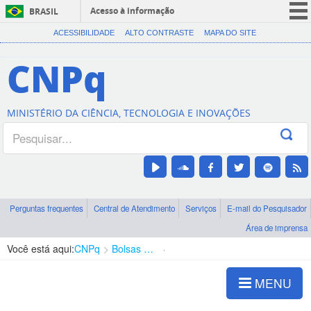
Acesso à informação
BRASIL
CORONAVÍRUS (COVID-19)
ACESSIBILIDADE
ALTO CONTRASTE
MAPA DO SITE
Participe
CNPq
Serviços
Legislação
MINISTÉRIO DA CIÊNCIA, TECNOLOGIA E INOVAÇÕES
Canais
Perguntas frequentes
Central de Atendimento
Serviços
E-mail do Pesquisador
Área de imprensa
Você está aqui:
CNPq
Bolsas e Auxílios Vigentes
Projetos de Pesquisa
MENU