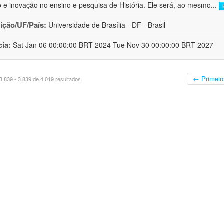
o e inovação no ensino e pesquisa de História. Ele será, ao mesmo
...
uição/UF/País:
Universidade de Brasília - DF - Brasil
cia:
Sat Jan 06 00:00:00 BRT 2024-Tue Nov 30 00:00:00 BRT 2027
← Primeir
.839 - 3.839 de 4.019 resultados.