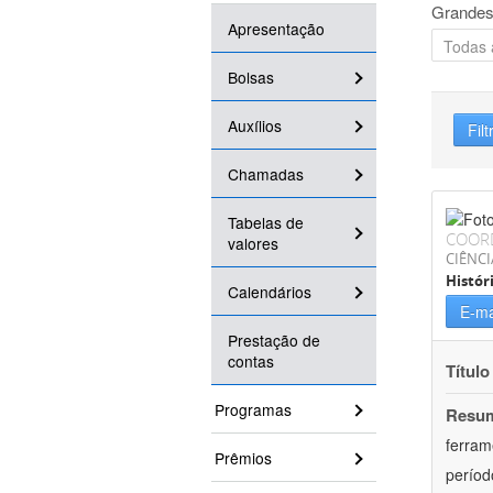
Grandes
Apresentação
Bolsas
Auxílios
Filt
Chamadas
Tabelas de
COOR
valores
CIÊNC
Histór
Calendários
E-ma
Prestação de
contas
Título
Programas
Resu
ferram
Prêmios
períod