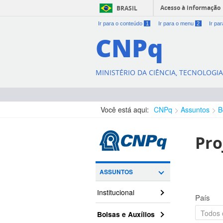
Acesso à informação
BRASIL
Ir para o conteúdo
1
Ir para o menu
2
Ir pa
CNPq
MINISTÉRIO DA CIÊNCIA, TECNOLOGI
Você está aqui:
CNPq
Assuntos
B
Pro
ASSUNTOS
Institucional
País
Bolsas e Auxílios