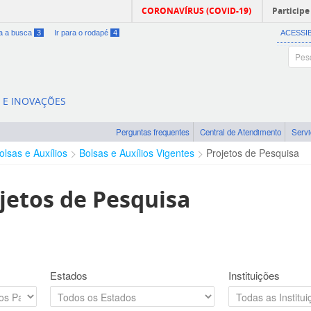
CORONAVÍRUS (COVID-19)
Participe
ra a busca
3
Ir para o rodapé
4
ACESSI
A E INOVAÇÕES
Perguntas frequentes
Central de Atendimento
Serv
olsas e Auxílios
Bolsas e Auxílios Vigentes
Projetos de Pesquisa
jetos de Pesquisa
Estados
Instituições