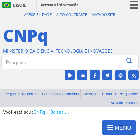
Acesso à informação
BRASIL
CORONAVÍRUS (COVID-19)
ACESSIBILIDADE
ALTO CONTRASTE
MAPA DO SITE
Participe
CNPq
Serviços
Legislação
MINISTÉRIO DA CIÊNCIA, TECNOLOGIA E INOVAÇÕES
Canais
Perguntas frequentes
Central de Atendimento
Serviços
E-mail do Pesquisador
Área de imprensa
Você está aqui:
CNPq
Bolsas e Auxílios Vigentes
Projetos de Pesquisa
MENU