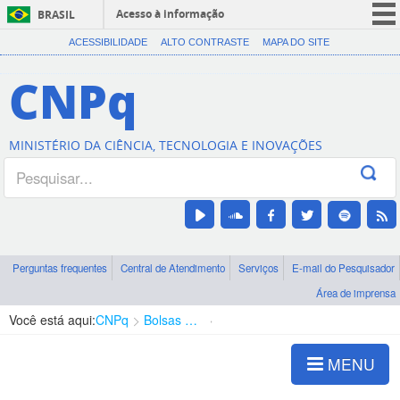
Acesso à informação
BRASIL
CORONAVÍRUS (COVID-19)
ACESSIBILIDADE
ALTO CONTRASTE
MAPA DO SITE
Participe
CNPq
Serviços
Legislação
MINISTÉRIO DA CIÊNCIA, TECNOLOGIA E INOVAÇÕES
Canais
Perguntas frequentes
Central de Atendimento
Serviços
E-mail do Pesquisador
Área de imprensa
Você está aqui:
CNPq
Bolsas e Auxílios Vigentes
Projetos de Pesquisa
MENU