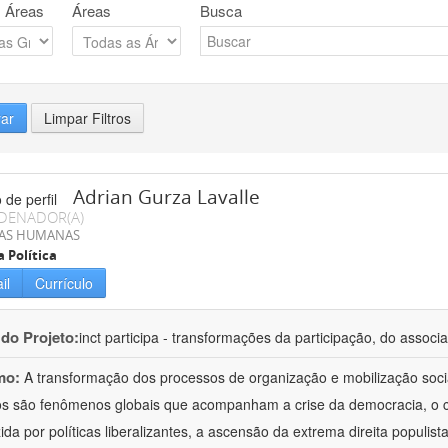
 Áreas
Áreas
Busca
rar
Limpar Filtros
Adrian Gurza Lavalle
DENADOR(A)
IAS HUMANAS
a Política
il
Currículo
 do Projeto:
inct participa - transformações da participação, do associa
mo:
A transformação dos processos de organização e mobilização soci
tos são fenômenos globais que acompanham a crise da democracia, o cr
ida por políticas liberalizantes, a ascensão da extrema direita populist