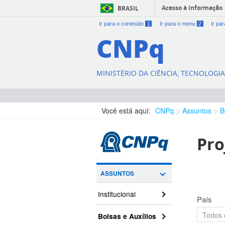
Acesso à informação
BRASIL
Ir para o conteúdo
1
Ir para o menu
2
Ir pa
CNPq
MINISTÉRIO DA CIÊNCIA, TECNOLOGI
Você está aqui:
CNPq
Assuntos
B
Pro
ASSUNTOS
Institucional
País
Bolsas e Auxílios