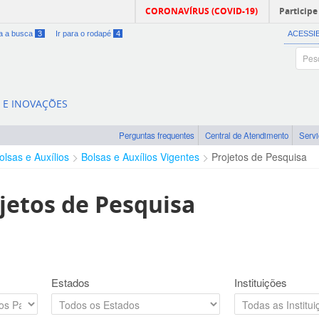
CORONAVÍRUS (COVID-19)
Participe
ra a busca
3
Ir para o rodapé
4
ACESSI
A E INOVAÇÕES
Perguntas frequentes
Central de Atendimento
Serv
olsas e Auxílios
Bolsas e Auxílios Vigentes
Projetos de Pesquisa
jetos de Pesquisa
Estados
Instituições