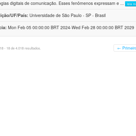
ogias digitais de comunicação. Esses fenômenos expressam e
...
leia m
uição/UF/País:
Universidade de São Paulo - SP - Brasil
cia:
Mon Feb 05 00:00:00 BRT 2024-Wed Feb 28 00:00:00 BRT 2029
← Primeir
8 - 18 de 4.018 resultados.