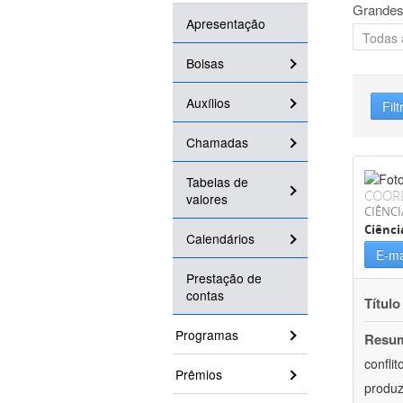
Grandes
Apresentação
Bolsas
Auxílios
Filt
Chamadas
Tabelas de
COOR
valores
CIÊNC
Ciênci
Calendários
E-ma
Prestação de
contas
Título
Programas
Resu
confli
Prêmios
produz