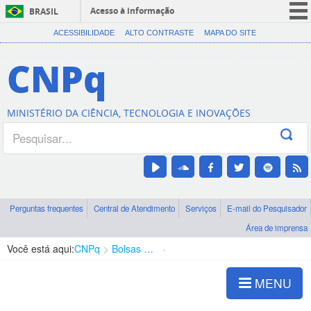
Acesso à informação
BRASIL
CORONAVÍRUS (COVID-19)
ACESSIBILIDADE
ALTO CONTRASTE
MAPA DO SITE
Participe
CNPq
Serviços
Legislação
MINISTÉRIO DA CIÊNCIA, TECNOLOGIA E INOVAÇÕES
Canais
Perguntas frequentes
Central de Atendimento
Serviços
E-mail do Pesquisador
Área de imprensa
Você está aqui:
CNPq
Bolsas e Auxílios Vigentes
Projetos de Pesquisa
MENU