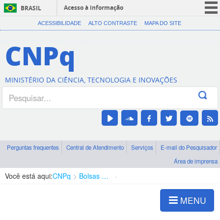
Acesso à informação
BRASIL
CORONAVÍRUS (COVID-19)
ACESSIBILIDADE
ALTO CONTRASTE
MAPA DO SITE
Participe
CNPq
Serviços
Legislação
MINISTÉRIO DA CIÊNCIA, TECNOLOGIA E INOVAÇÕES
Canais
Perguntas frequentes
Central de Atendimento
Serviços
E-mail do Pesquisador
Área de imprensa
Você está aqui:
CNPq
Bolsas e Auxílios Vigentes
Projetos de Pesquisa
MENU