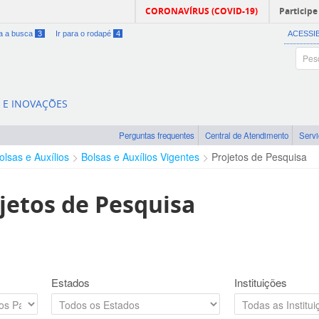
CORONAVÍRUS (COVID-19)
Participe
ra a busca
3
Ir para o rodapé
4
ACESSI
A E INOVAÇÕES
Perguntas frequentes
Central de Atendimento
Serv
olsas e Auxílios
Bolsas e Auxílios Vigentes
Projetos de Pesquisa
jetos de Pesquisa
Estados
Instituições