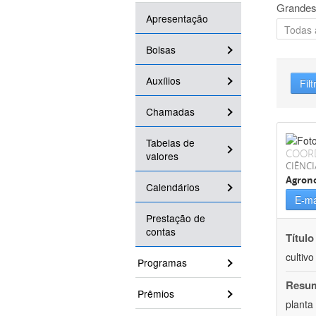
Grandes
Apresentação
Bolsas
Auxílios
Filt
Chamadas
Tabelas de
COOR
valores
CIÊNCI
Agron
Calendários
E-ma
Prestação de
contas
Título
cultiv
Programas
Resu
Prêmios
planta