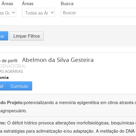
 Áreas
Áreas
Busca
rar
Limpar Filtros
Abelmon da Silva Gesteira
DENADOR(A)
AS AGRÁRIAS
omia
il
Currículo
 do Projeto:
potencializando a memória epigenética em citros através d
o agropecuário.
mo:
O déficit hídrico provoca alterações morfofisiológicas, bioquímica
 a estratégias para aclimatização e/ou adaptação. A metilação do DNA 