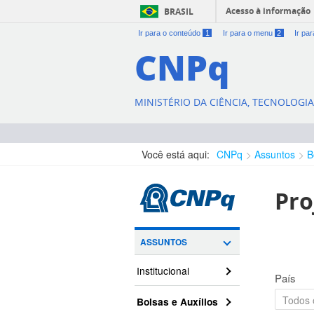
Acesso à informação
BRASIL
Ir para o conteúdo
1
Ir para o menu
2
Ir pa
CNPq
MINISTÉRIO DA CIÊNCIA, TECNOLOGI
Você está aqui:
CNPq
Assuntos
B
Pro
ASSUNTOS
Institucional
País
Bolsas e Auxílios