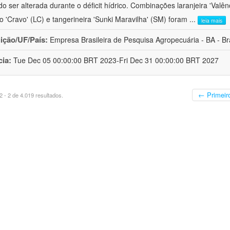
o ser alterada durante o déficit hídrico. Combinações laranjeira 'Valên
ro 'Cravo' (LC) e tangerineira 'Sunki Maravilha' (SM) foram
...
leia mais
uição/UF/País:
Empresa Brasileira de Pesquisa Agropecuária - BA - Bra
cia:
Tue Dec 05 00:00:00 BRT 2023-Fri Dec 31 00:00:00 BRT 2027
← Primeir
 - 2 de 4.019 resultados.