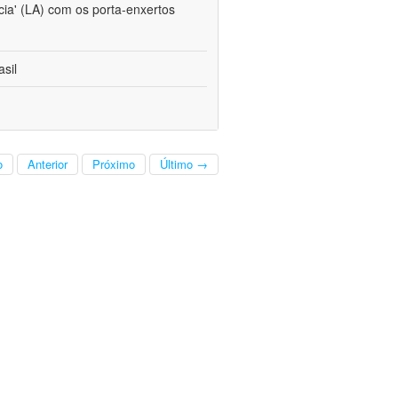
cia' (LA) com os porta-enxertos
sil
o
Anterior
Próximo
Último →