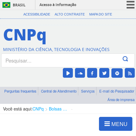
Acesso à informação
BRASIL
CORONAVÍRUS (COVID-19)
ACESSIBILIDADE
ALTO CONTRASTE
MAPA DO SITE
Participe
CNPq
Serviços
Legislação
MINISTÉRIO DA CIÊNCIA, TECNOLOGIA E INOVAÇÕES
Canais
Perguntas frequentes
Central de Atendimento
Serviços
E-mail do Pesquisador
Área de imprensa
Você está aqui:
CNPq
Bolsas e Auxílios Vigentes
Projetos de Pesquisa
MENU