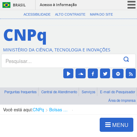
Acesso à informação
BRASIL
CORONAVÍRUS (COVID-19)
ACESSIBILIDADE
ALTO CONTRASTE
MAPA DO SITE
Participe
CNPq
Serviços
Legislação
MINISTÉRIO DA CIÊNCIA, TECNOLOGIA E INOVAÇÕES
Canais
Perguntas frequentes
Central de Atendimento
Serviços
E-mail do Pesquisador
Área de imprensa
Você está aqui:
CNPq
Bolsas e Auxílios Vigentes
Projetos de Pesquisa
MENU