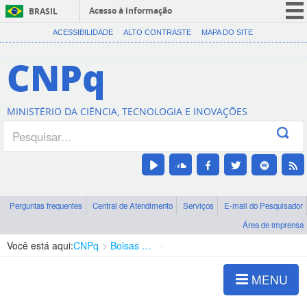
Acesso à informação
BRASIL
CORONAVÍRUS (COVID-19)
ACESSIBILIDADE
ALTO CONTRASTE
MAPA DO SITE
Participe
CNPq
Serviços
Legislação
MINISTÉRIO DA CIÊNCIA, TECNOLOGIA E INOVAÇÕES
Canais
Perguntas frequentes
Central de Atendimento
Serviços
E-mail do Pesquisador
Área de imprensa
Você está aqui:
CNPq
Bolsas e Auxílios Vigentes
Projetos de Pesquisa
MENU