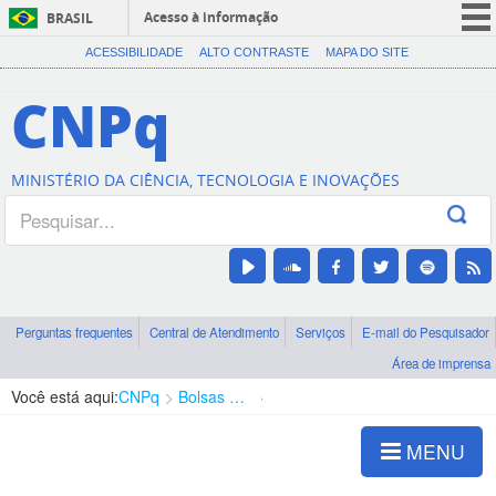
Acesso à informação
BRASIL
CORONAVÍRUS (COVID-19)
ACESSIBILIDADE
ALTO CONTRASTE
MAPA DO SITE
Participe
CNPq
Serviços
Legislação
MINISTÉRIO DA CIÊNCIA, TECNOLOGIA E INOVAÇÕES
Canais
Perguntas frequentes
Central de Atendimento
Serviços
E-mail do Pesquisador
Área de imprensa
Você está aqui:
CNPq
Bolsas e Auxílios Vigentes
Projetos de Pesquisa
MENU