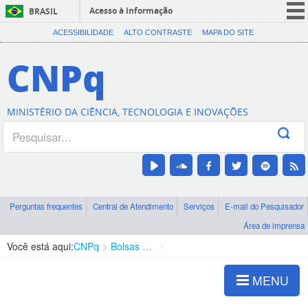
Acesso à informação
BRASIL
CORONAVÍRUS (COVID-19)
ACESSIBILIDADE
ALTO CONTRASTE
MAPA DO SITE
Participe
CNPq
Serviços
Legislação
MINISTÉRIO DA CIÊNCIA, TECNOLOGIA E INOVAÇÕES
Canais
Perguntas frequentes
Central de Atendimento
Serviços
E-mail do Pesquisador
Área de imprensa
Você está aqui:
CNPq
Bolsas e Auxílios Vigentes
Projetos de Pesquisa
MENU