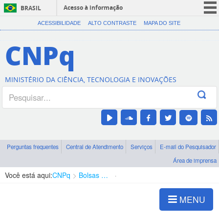
Acesso à informação
BRASIL
CORONAVÍRUS (COVID-19)
ACESSIBILIDADE
ALTO CONTRASTE
MAPA DO SITE
Participe
CNPq
Serviços
Legislação
MINISTÉRIO DA CIÊNCIA, TECNOLOGIA E INOVAÇÕES
Canais
Perguntas frequentes
Central de Atendimento
Serviços
E-mail do Pesquisador
Área de imprensa
Você está aqui:
CNPq
Bolsas e Auxílios Vigentes
Projetos de Pesquisa
MENU