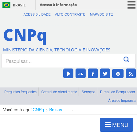
Acesso à informação
BRASIL
CORONAVÍRUS (COVID-19)
ACESSIBILIDADE
ALTO CONTRASTE
MAPA DO SITE
Participe
CNPq
Serviços
Legislação
MINISTÉRIO DA CIÊNCIA, TECNOLOGIA E INOVAÇÕES
Canais
Perguntas frequentes
Central de Atendimento
Serviços
E-mail do Pesquisador
Área de imprensa
Você está aqui:
CNPq
Bolsas e Auxílios Vigentes
Projetos de Pesquisa
MENU